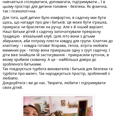
навчається спілкуватися, допомагати, підтримувати… І в 
цьому просторі для дитини головне - безпека. Як фізична, 
так і психологічна. 
Для того, щоб дитині було комфортно, в садочку має бути 
щось, що нагадує про дім і батьків. Це може бути іграшка, 
прикраса чи браслетик на ручці. Але є й інший варіант.
Наші батьки дітей з садочку започаткували прекрасну 
традицію - в‘язальний клуб. Ціле літо вони з дітьми 
збиралися, аби потроху плести ковдру для групи. Клаптик до 
клаптику - і ковдра готова! Яскрава, тепла, зігріта любов‘ю 
маминих рук - тепер вона прикрашає одну з груп садочку. І 
діти вже знайшли їй застосування - прикрасили куточок, в 
якому зробили схованку. А це - найбільша довіра до 
зробленого батьками. 
Так поєднується турбота вихователів і батьків для безпеки та 
турботи про малеч. Так народжується простір, зроблений з 
любов‘ю. 
Доєднуйтеся і ви до нас. Творити, любити і підтримувати 
своїх дітей. 