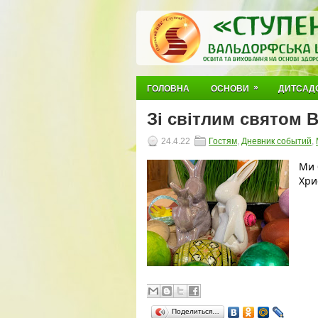
»
ГОЛОВНА
ОСНОВИ
ДИТСАД
Зі світлим святом 
24.4.22
Гостям
,
Дневник событий
,
Ми 
Хри
Поделиться…