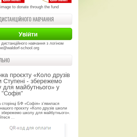
 image to donate through the fund
ДИСТАНЦІЙНОГО НАВЧАННЯ
 дистанційного навчання з логіном
e@waldorf-school.org
ЛЬНО
нка проєкту «Коло друзів
 Ступені - збережемо
 для майбутнього» у
 "Софія"
а сторінці БФ «Софія» з‘явилася
 нашого проєкту «Коло друзів школи
- збережемо школу для майбутнього».
теся ...