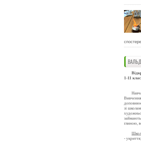
спостере
ВАЛЬД
Відк
1-11 клас
Навч
Вивчення 
доповнює
зі школам
художньо
займають
глиною, 
Школ
- укриття