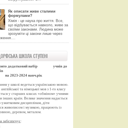
Як описати живе сталими
формулами?
Хімія - це наука про життя. Все,
що відбувається навколо, живе за
своїми законами. Людина може
зрозуміти ці закони лише через
ження....
ОРФСЬКА ШКОЛА СТУПЕНІ
рито додатковий набір
учнів до
ів
на 2023-2024 навч.рік
ання у школі ведеться українською мовою.
англійської та німецької мов з 1-го класу
ться у старших класах «обміном» учнями
и інших країн. Велике значення надається
-ужитковим дисциплінам, діти
ся живописом і музикою, працюють із
вовною, деревом, металом.
а забезпечує
:
;