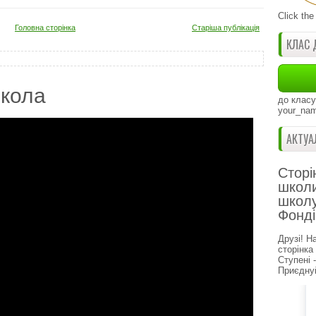
Click the
Головна сторінка
Старіша публікація
КЛАС 
кола
до класу
your_nam
АКТУА
Сторі
школи
школу
Фонді
Друзі! Н
сторінка
Ступені 
Приєднуй