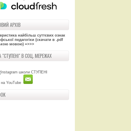
ВИЙ АРХІВ
теристика найбільш суттєвих ознак
ської педагогіки (скачати в .pdf
ькою мовою) =>>>
 "СТУПЕНІ" В СОЦ. МЕРЕЖАХ
OOK