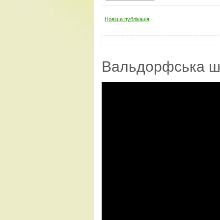
Новіша публікація
Вальдорфська ш