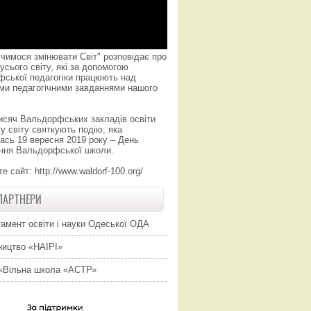
чимося змінювати Світ" розповідає про
усього світу, які за допомогою
фської педагогіки працюють над
ми педагогічними завданнями нашого
исяч Вальдорфських закладів освіти
у світу святкують подію, яка
ась 19 вересня 2019 року – День
ння Вальдорфської школи.
те сайт:
http://www.waldorf-100.org/
ПАРТНЕРИ
амент освіти і науки Одеської ОДА
ицтво «НАІРІ»
«Вільна школа «АСТР»