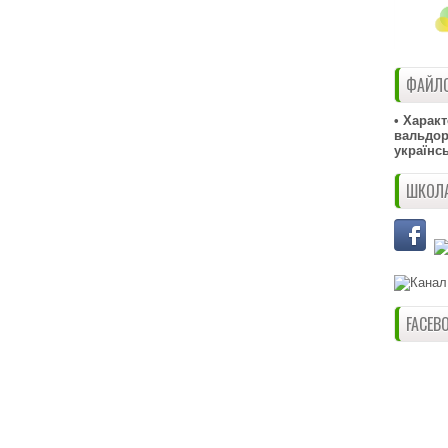
ФАЙЛО
• Харак
вальдорф
українс
ШКОЛА
FACEB