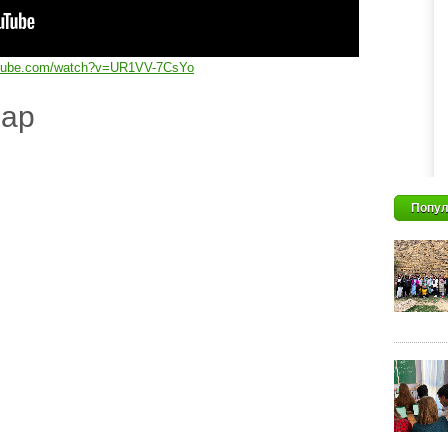
utube.com/watch?v=UR1VV-7CsYo
дар
Попул