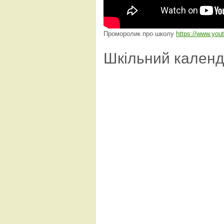
Проморолик про школу
https://www.yo
Шкільний кален