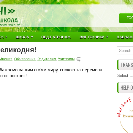
ГО
»
»
»
ОК
ШКОЛА
ПЕД.ПАТРОНАЖ
ВИПУСКНИКИ
НАВЧАН
Великодня!
Мнения
,
Объявления
,
Родителям
,
Учителям
TRANSL
бажаємо вашим сім‘ям миру, спокою та перемоги. 
стос воскрес! 
Select L
HELP 