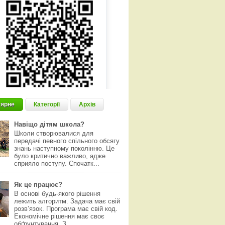
ярне
Категорії
Архів
Навіщо дітям школа?
Школи створювалися для
передачі певного спільного обсягу
знань наступному поколінню. Це
було критично важливо, адже
сприяло поступу. Спочатк...
Як це працює?
В основі будь-якого рішення
лежить алгоритм. Задача має свій
розвʼязок. Програма має свій код.
Економічне рішення має своє
обґрунтування. З...