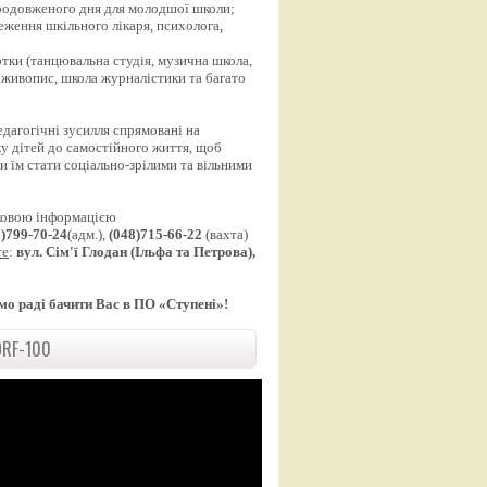
продовженого дня для молодшої школи;
еження шкільного лікаря, психолога,
;
уртки (танцювальна студія, музична школа,
 живопис, школа журналістики та багато
едагогічні зусилля спрямовані на
у дітей до самостійного життя, щоб
 їм стати соціально-зрілими та вільними
ковою інформацією
8)799-70-24
(адм.),
(048)715-66-22
(вахта)
те
:
вул. Сім'ї Глодан (Ільфа та Петрова),
мо раді бачити Вас в ПО «Ступені»!
RF-100