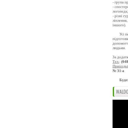
- група 
- спостер
логопеда
- різні г
ліплення,
іншого).
Усі п
підготовк
допомогти
людьми.
За додат
Тел.
:
(04
Приходь
№ 31-а
Буде
WALDO