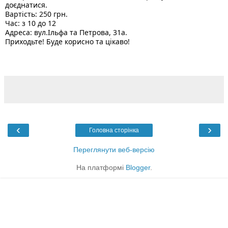
доєднатися.
Вартість: 250 грн.
Час: з 10 до 12
Адреса: вул.Ільфа та Петрова, 31а.
Приходьте! Буде корисно та цікаво! 
‹
›
Головна сторінка
Переглянути веб-версію
На платформі
Blogger
.