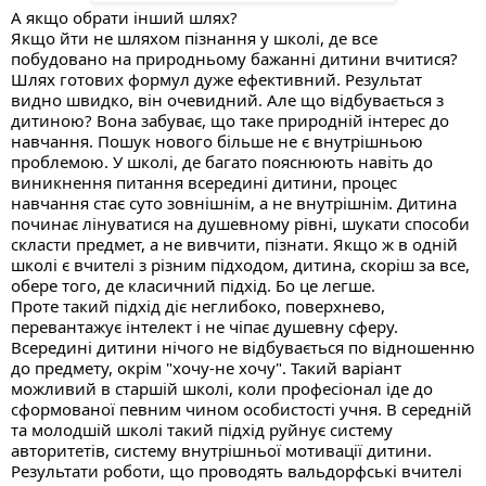
А якщо обрати інший шлях?
Якщо йти не шляхом пізнання у школі, де все 
побудовано на природньому бажанні дитини вчитися?
Шлях готових формул дуже ефективний. Результат 
видно швидко, він очевидний. Але що відбувається з 
дитиною? Вона забуває, що таке природній інтерес до 
навчання. Пошук нового більше не є внутрішньою 
проблемою. У школі, де багато пояснюють навіть до 
виникнення питання всередині дитини, процес 
навчання стає суто зовнішнім, а не внутрішнім. Дитина 
починає лінуватися на душевному рівні, шукати способи 
скласти предмет, а не вивчити, пізнати. Якщо ж в одній 
школі є вчителі з різним підходом, дитина, скоріш за все, 
обере того, де класичний підхід. Бо це легше. 
Проте такий підхід діє неглибоко, поверхнево, 
перевантажує інтелект і не чіпає душевну сферу. 
Всередині дитини нічого не відбувається по відношенню 
до предмету, окрім "хочу-не хочу". Такий варіант 
можливий в старшій школі, коли професіонал іде до 
сформованої певним чином особистості учня. В середній 
та молодшій школі такий підхід руйнує систему 
авторитетів, систему внутрішньої мотивації дитини.
Результати роботи, що проводять вальдорфські вчителі 