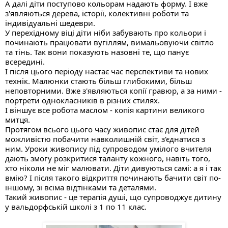
А далі діти поступово кольорам надають форму. І вже 
з'являються дерева, історії, колективні роботи та 
індивідуальні шедеври. 
У перехідному віці діти ніби забувають про кольори і 
починають працювати вугіллям, вимальовуючи світло 
та тінь. Так вони показують назовні те, що панує 
всередині.
І після цього періоду настає час перспективи та нових 
технік. Малюнки стають більш глибокими, більш 
неповторними. Вже з'являються копії гравюр, а за ними - 
портрети однокласників в різних стилях. 
І віншує все робота маслом - копія картини великого 
митця. 
Протягом всього цього часу живопис стає для дітей 
можливістю побачити навколишній світ, з'єднатися з 
ним. Уроки живопису під супроводом умілого вчителя 
дають змогу розкритися таланту кожного, навіть того, 
хто ніколи не міг малювати. Діти дивуються самі: а я і так 
вмію? І після такого відкриття починають бачити світ по-
іншому, зі всіма відтінками та деталями. 
Такий живопис - це терапія душі, що супроводжує дитину 
у вальдорфській школі з 1 по 11 клас. 