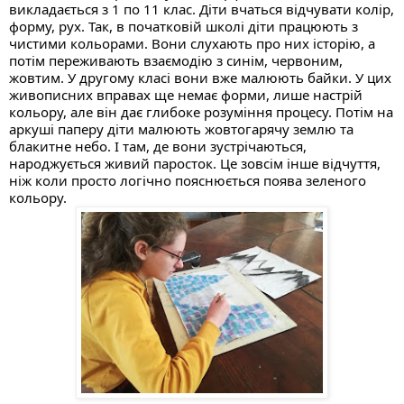
викладається з 1 по 11 клас. Діти вчаться відчувати колір, 
форму, рух. Так, в початковій школі діти працюють з 
чистими кольорами. Вони слухають про них історію, а 
потім переживають взаємодію з синім, червоним, 
жовтим. У другому класі вони вже малюють байки. У цих 
живописних вправах ще немає форми, лише настрій 
кольору, але він дає глибоке розуміння процесу. Потім на 
аркуші паперу діти малюють жовтогарячу землю та 
блакитне небо. І там, де вони зустрічаються, 
народжується живий паросток. Це зовсім інше відчуття, 
ніж коли просто логічно пояснюється поява зеленого 
кольору. 