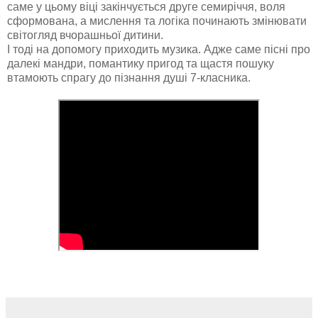
саме у цьому віці закінчується друге семиріччя, воля
сформована, а мислення та логіка починають змінювати
світогляд вчорашньої дитини.
І тоді на допомогу приходить музика. Адже саме пісні про
далекі мандри, помантику пригод та щастя пошуку
втамоють спрагу до пізнання душі 7-класника.