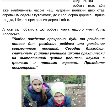
садівництва 
робить все, аби 
вже найближчим часом наш чудовий великий двір став 
справжнім садом з куточками, де є і сенсорна доріжка, і пряна 
грядка, і безліч прекрасних дерев і квітів. 
А ось як побачила цю роботу мама нашого учня Алла 
Коповська: 
"Любое рождение прекрасно, будь то рождение 
нового дня, рождение ребёнка или рождение 
совместного проекта). Сегодня благодаря 
слаженным усилиям учеников школы практически 
на вытоптанной целине родилась клумба с 
цветами и пряными травами. Приходите 
посмотреть!"