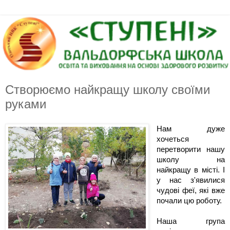
Створюємо найкращу школу своїми
руками
Нам дуже 
хочеться 
перетворити нашу 
школу на 
найкращу в місті. І 
у нас з'явилися 
чудові феї, які вже 
почали цю роботу. 
Наша група 