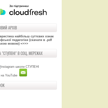
ВИЙ АРХІВ
теристика найбільш суттєвих ознак
ської педагогіки (скачати в .pdf
ькою мовою) =>>>
 "СТУПЕНІ" В СОЦ. МЕРЕЖАХ
OOK