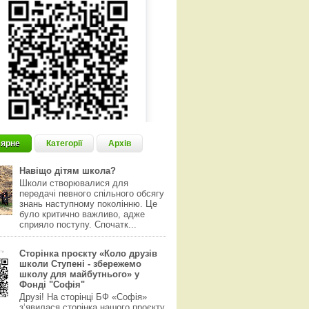
ярне
Категорії
Архів
Навіщо дітям школа?
Школи створювалися для
передачі певного спільного обсягу
знань наступному поколінню. Це
було критично важливо, адже
сприяло поступу. Спочатк...
Сторінка проєкту «Коло друзів
школи Ступені - збережемо
школу для майбутнього» у
Фонді "Софія"
Друзі! На сторінці БФ «Софія»
з‘явилася сторінка нашого проєкту