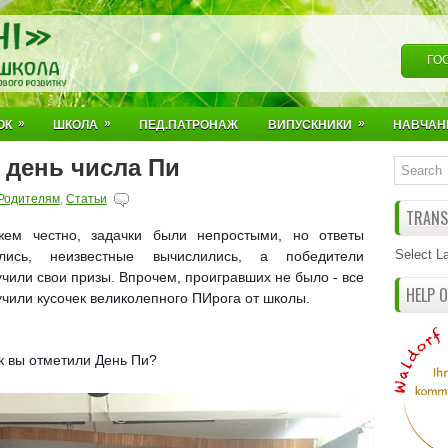
ГО
»
»
»
ОК
ШКОЛА
ПЕД.ПАТРОНАЖ
ВИПУСКНИКИ
НАВЧАН
 день числа Пи
Родителям
,
Статьи
TRANSL
жем честно, задачки были непростыми, но ответы
Select L
лись, неизвестные вычислились, а победители
чили свои призы. Впрочем, проигравших не было - все
HELP 
учили кусочек великолепного ПИрога от школы.
ак вы отметили День Пи?