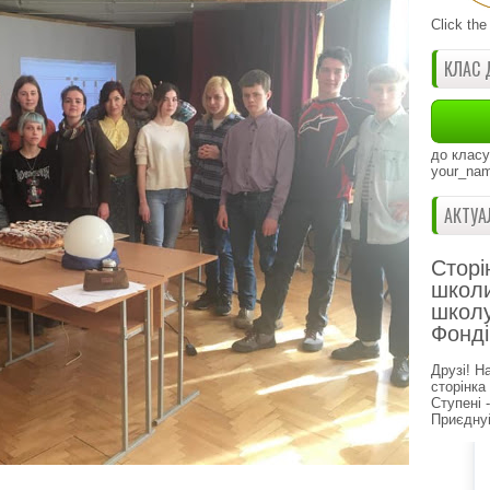
Click the
КЛАС 
до класу
your_nam
АКТУА
Сторі
школи
школу
Фонді
Друзі! Н
сторінка
Ступені 
Приєднуй