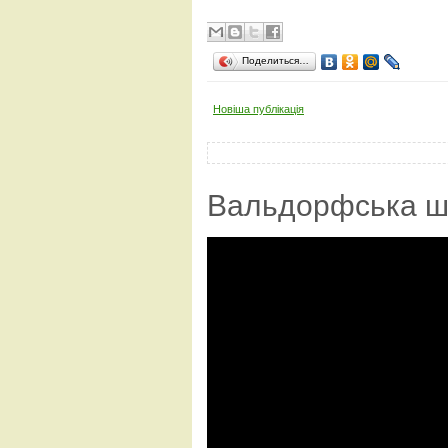
Поделиться…
Новіша публікація
Вальдорфська ш