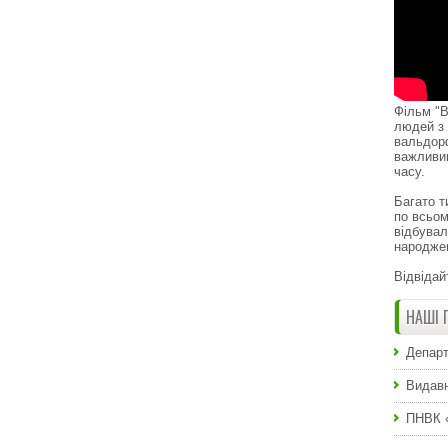
Фільм "В
людей з 
вальдор
важливи
часу.
Багато т
по всьом
відбувал
народже
Відвідай
НАШІ 
Департ
Видавн
ПНВК 