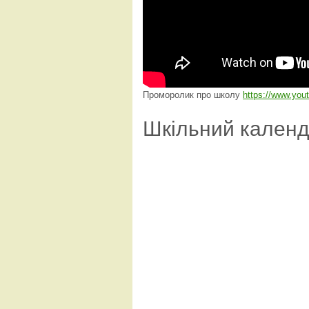
Проморолик про школу
https://www.yo
Шкільний кален