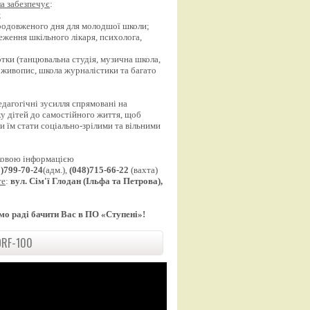
а забезпечує
:
;
продовженого дня для молодшої школи;
еження шкільного лікаря, психолога,
;
уртки (танцювальна студія, музична школа,
 живопис, школа журналістики та багато
едагогічні зусилля спрямовані на
у дітей до самостійного життя, щоб
 їм стати соціально-зрілими та вільними
ковою інформацією
8)799-70-24
(адм.),
(048)715-66-22
(вахта)
те
:
вул. Сім'ї Глодан (Ільфа та Петрова),
мо раді бачити Вас в ПО «Ступені»!
RF-100