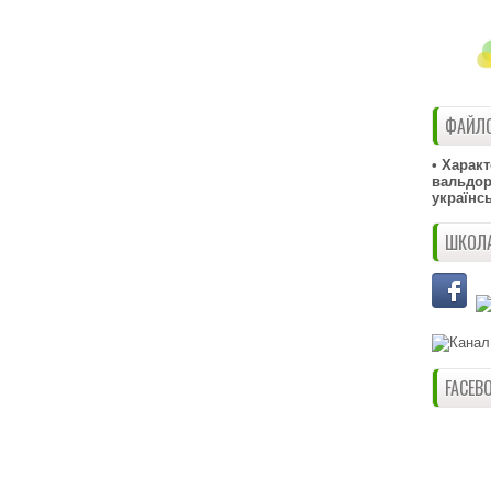
ФАЙЛО
• Харак
вальдорф
українс
ШКОЛА
FACEB