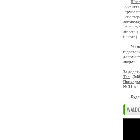
Школ
- укриття
- група 
- спостер
логопеда
- різні г
ліплення,
іншого).
Усі п
підготовк
допомогти
людьми.
За додат
Тел.
:
(04
Приходь
№ 31-а
Буде
WALDO