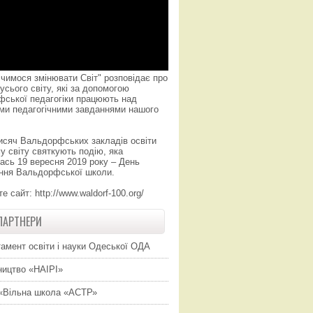
чимося змінювати Світ" розповідає про
усього світу, які за допомогою
фської педагогіки працюють над
ми педагогічними завданнями нашого
исяч Вальдорфських закладів освіти
у світу святкують подію, яка
ась 19 вересня 2019 року – День
ння Вальдорфської школи.
те сайт:
http://www.waldorf-100.org/
ПАРТНЕРИ
амент освіти і науки Одеської ОДА
ицтво «НАІРІ»
«Вільна школа «АСТР»