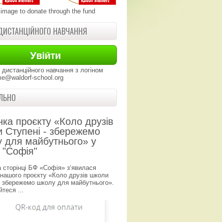
 image to donate through the fund
ДИСТАНЦІЙНОГО НАВЧАННЯ
 дистанційного навчання з логіном
e@waldorf-school.org
ЛЬНО
нка проєкту «Коло друзів
 Ступені - збережемо
 для майбутнього» у
 "Софія"
а сторінці БФ «Софія» з‘явилася
 нашого проєкту «Коло друзів школи
- збережемо школу для майбутнього».
теся ...