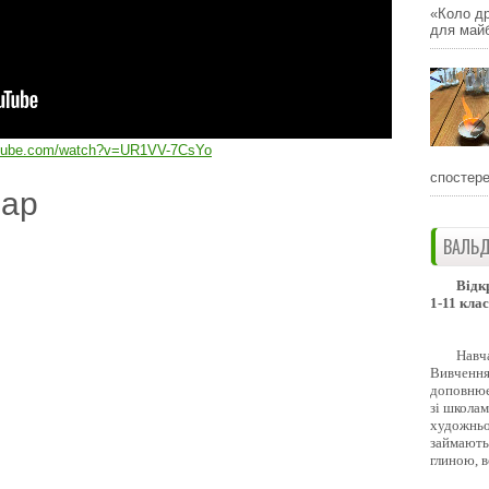
«Коло др
для майб
utube.com/watch?v=UR1VV-7CsYo
спостере
дар
ВАЛЬД
Відк
1-11 клас
Навч
Вивчення 
доповнює
зі школам
художньо
займають
глиною, 