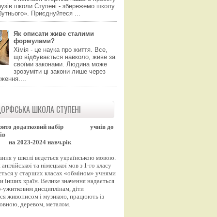
узів школи Ступені - збережемо школу
утнього». Приєднуйтеся ...
Як описати живе сталими
формулами?
Хімія - це наука про життя. Все,
що відбувається навколо, живе за
своїми законами. Людина може
зрозуміти ці закони лише через
ження....
ОРФСЬКА ШКОЛА СТУПЕНІ
рито додатковий набір
учнів до
ів
на 2023-2024 навч.рік
ання у школі ведеться українською мовою.
англійської та німецької мов з 1-го класу
ться у старших класах «обміном» учнями
и інших країн. Велике значення надається
-ужитковим дисциплінам, діти
ся живописом і музикою, працюють із
вовною, деревом, металом.