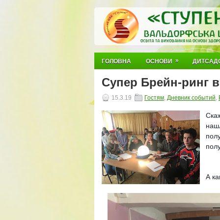
»
ГОЛОВНА
ОСНОВИ
ДИТСАД
Супер Брейн-ринг в
15.3.19
Гостям
,
Дневник событий
,
Ска
наш
полу
пол
А к