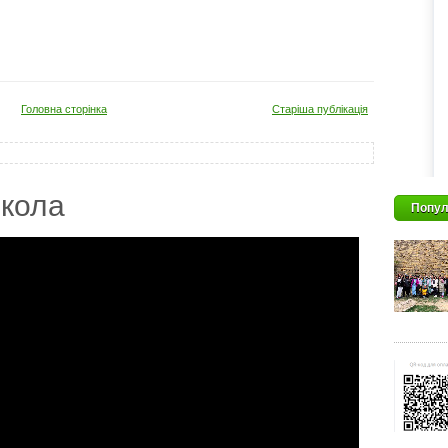
Головна сторінка
Старіша публікація
кола
Попул