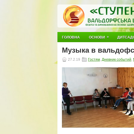
»
ГОЛОВНА
ОСНОВИ
ДИТСАД
Музыка в вальдофс
27.2.19
Гостям
,
Дневник событий
,