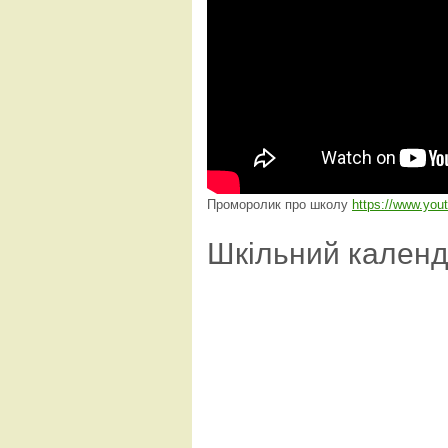
Проморолик про школу
https://www.yo
Шкільний кален