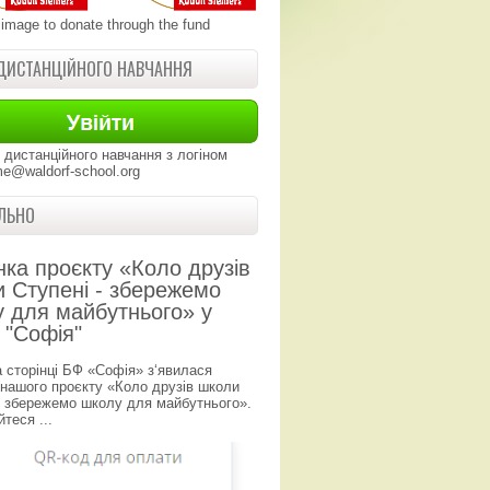
 image to donate through the fund
ДИСТАНЦІЙНОГО НАВЧАННЯ
 дистанційного навчання з логіном
e@waldorf-school.org
ЛЬНО
нка проєкту «Коло друзів
 Ступені - збережемо
 для майбутнього» у
 "Софія"
а сторінці БФ «Софія» з‘явилася
 нашого проєкту «Коло друзів школи
- збережемо школу для майбутнього».
теся ...