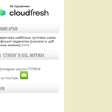
ВИЙ АРХІВ
теристика найбільш суттєвих ознак
ської педагогіки (скачати в .pdf
ькою мовою) =>>>
 "СТУПЕНІ" В СОЦ. МЕРЕЖАХ
OOK