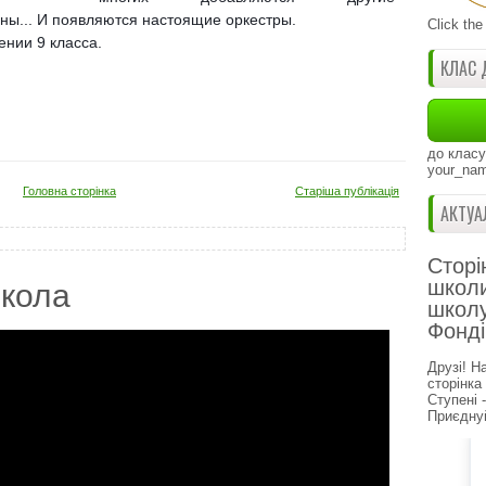
аны... И появляются настоящие оркестры.
Click the
ении 9 класса.
КЛАС 
до класу
your_nam
Головна сторінка
Старіша публікація
АКТУА
Сторі
школи
кола
школу
Фонді
Друзі! Н
сторінка
Ступені 
Приєднуй