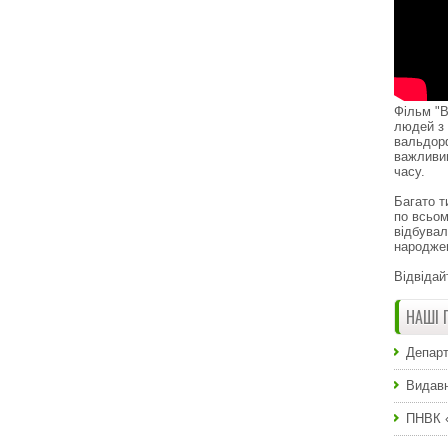
Фільм "В
людей з 
вальдор
важливи
часу.
Багато т
по всьом
відбувал
народже
Відвідай
НАШІ 
Департ
Видавн
ПНВК 