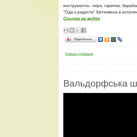
инструменты: лира, скрипка, бараб
"Ода к радости" Бетховена в исполн
Ссылка на видео
Поделиться…
Новіша публікація
Вальдорфська ш