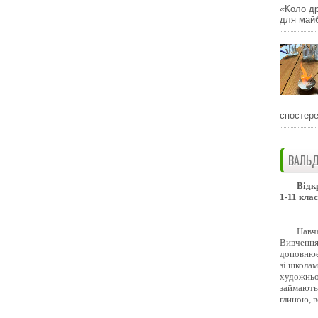
«Коло др
для майб
спостере
ВАЛЬД
Відк
1-11 клас
Навч
Вивчення 
доповнює
зі школам
художньо
займають
глиною, 