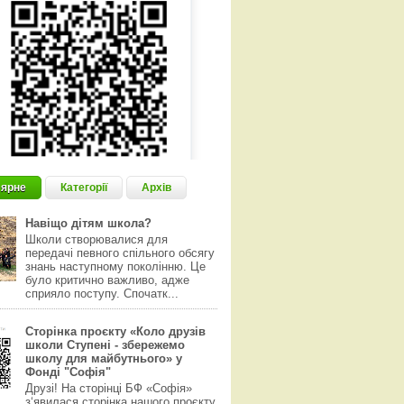
ярне
Категорії
Архів
Навіщо дітям школа?
Школи створювалися для
передачі певного спільного обсягу
знань наступному поколінню. Це
було критично важливо, адже
сприяло поступу. Спочатк...
Сторінка проєкту «Коло друзів
школи Ступені - збережемо
школу для майбутнього» у
Фонді "Софія"
Друзі! На сторінці БФ «Софія»
з‘явилася сторінка нашого проєкту