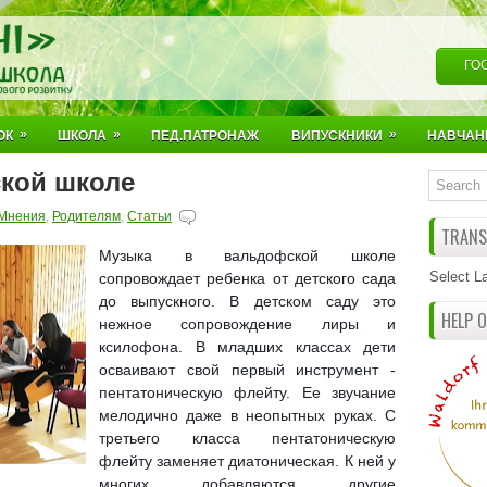
ГО
»
»
»
ОК
ШКОЛА
ПЕД.ПАТРОНАЖ
ВИПУСКНИКИ
НАВЧАН
кой школе
Мнения
,
Родителям
,
Статьи
TRANSL
Музыка в вальдофской школе
Select L
сопровождает ребенка от детского сада
до выпускного. В детском саду это
HELP 
нежное сопровождение лиры и
ксилофона. В младших классах дети
осваивают свой первый инструмент -
пентатоническую флейту. Ее звучание
мелодично даже в неопытных руках. С
третьего класса пентатоническую
флейту заменяет диатоническая. К ней у
многих добавляются другие