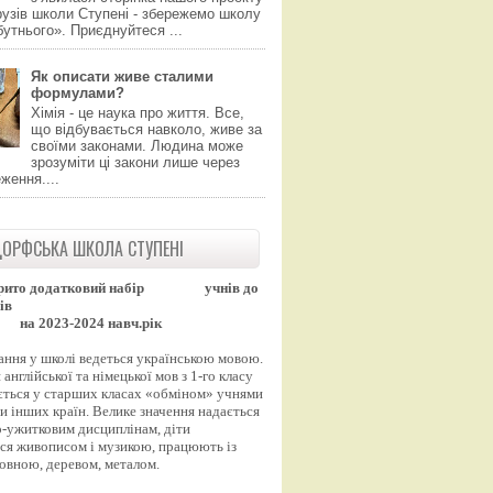
узів школи Ступені - збережемо школу
утнього». Приєднуйтеся ...
Як описати живе сталими
формулами?
Хімія - це наука про життя. Все,
що відбувається навколо, живе за
своїми законами. Людина може
зрозуміти ці закони лише через
ження....
ОРФСЬКА ШКОЛА СТУПЕНІ
рито додатковий набір
учнів до
ів
на 2023-2024 навч.рік
ання у школі ведеться українською мовою.
англійської та німецької мов з 1-го класу
ться у старших класах «обміном» учнями
и інших країн. Велике значення надається
-ужитковим дисциплінам, діти
ся живописом і музикою, працюють із
вовною, деревом, металом.