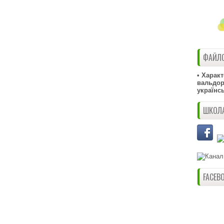
ФАЙЛО
• Харак
вальдорф
українс
ШКОЛА
FACEB