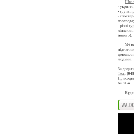
Школ
- укриття
- група 
- спостер
логопеда
- різні г
ліплення,
іншого).
Усі п
підготовк
допомогти
людьми.
За додат
Тел.
:
(04
Приходь
№ 31-а
Буде
WALDO