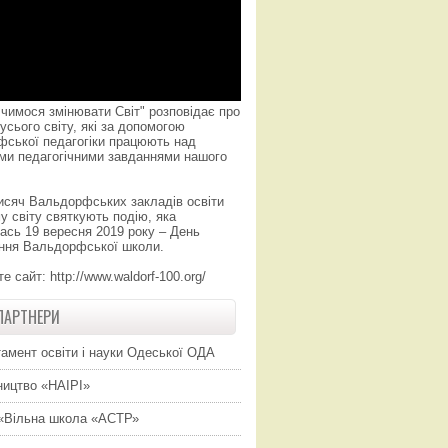
чимося змінювати Світ" розповідає про
усього світу, які за допомогою
фської педагогіки працюють над
ми педагогічними завданнями нашого
исяч Вальдорфських закладів освіти
у світу святкують подію, яка
ась 19 вересня 2019 року – День
ння Вальдорфської школи.
те сайт:
http://www.waldorf-100.org/
ПАРТНЕРИ
амент освіти і науки Одеської ОДА
ицтво «НАІРІ»
«Вільна школа «АСТР»