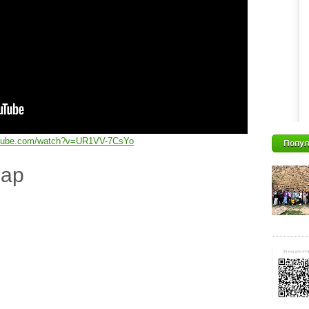
utube.com/watch?v=UR1VV-7CsYo
Попул
дар