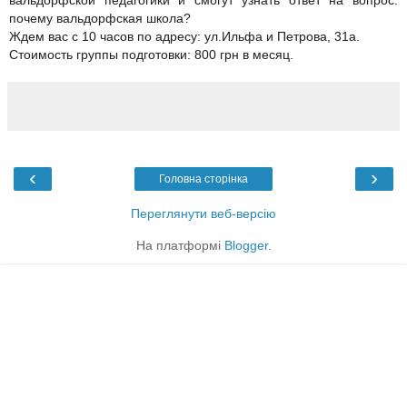
вальдорфской педагогики и смогут узнать ответ на вопрос:
почему вальдорфская школа?
Ждем вас с 10 часов по адресу: ул.Ильфа и Петрова, 31а.
Стоимость группы подготовки: 800 грн в месяц.
‹
›
Головна сторінка
Переглянути веб-версію
На платформі
Blogger
.