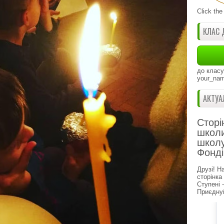
Click the
КЛАС 
до класу
your_nam
АКТУА
Сторі
школи
школу
Фонді
Друзі! Н
сторінка
Ступені 
Приєднуй