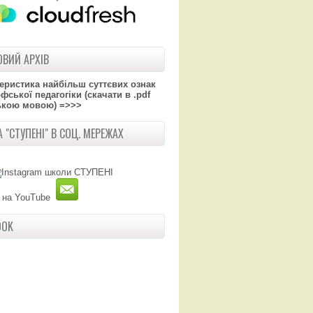
ВИЙ АРХІВ
теристика найбільш суттєвих ознак
ської педагогіки (скачати в .pdf
ькою мовою) =>>>
 "СТУПЕНІ" В СОЦ. МЕРЕЖАХ
OOK