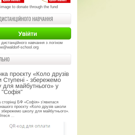
 image to donate through the fund
ДИСТАНЦІЙНОГО НАВЧАННЯ
 дистанційного навчання з логіном
e@waldorf-school.org
ЛЬНО
нка проєкту «Коло друзів
 Ступені - збережемо
 для майбутнього» у
 "Софія"
а сторінці БФ «Софія» з‘явилася
 нашого проєкту «Коло друзів школи
- збережемо школу для майбутнього».
теся ...