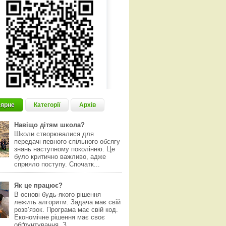
ярне
Категорії
Архів
Навіщо дітям школа?
Школи створювалися для
передачі певного спільного обсягу
знань наступному поколінню. Це
було критично важливо, адже
сприяло поступу. Спочатк...
Як це працює?
В основі будь-якого рішення
лежить алгоритм. Задача має свій
розвʼязок. Програма має свій код.
Економічне рішення має своє
обґрунтування. З...