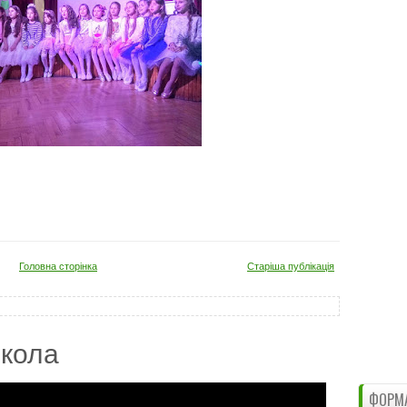
Головна сторінка
Старіша публікація
кола
ФОРМА