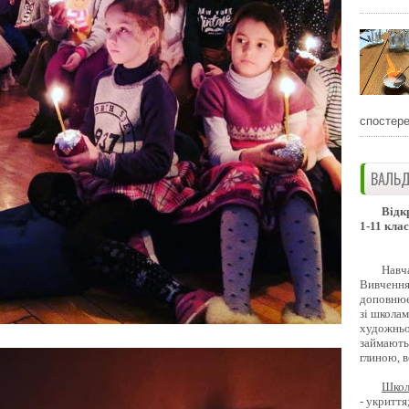
спостере
ВАЛЬД
Відк
1-11 клас
Навч
Вивчення 
доповнює
зі школам
художньо
займають
глиною, 
Школ
- укриття