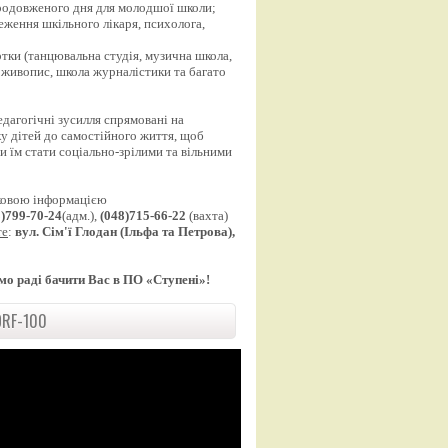
продовженого дня для молодшої школи;
еження шкільного лікаря, психолога,
;
уртки (танцювальна студія, музична школа,
 живопис, школа журналістики та багато
едагогічні зусилля спрямовані на
у дітей до самостійного життя, щоб
 їм стати соціально-зрілими та вільними
ковою інформацією
8)799-70-24
(адм.),
(048)715-66-22
(вахта)
те
:
вул. Сім'ї Глодан (Ільфа та Петрова),
мо раді бачити Вас в ПО «Ступені»!
RF-100