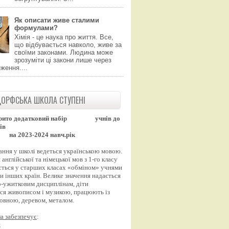
Як описати живе сталими
формулами?
Хімія - це наука про життя. Все,
що відбувається навколо, живе за
своїми законами. Людина може
зрозуміти ці закони лише через
ження....
ОРФСЬКА ШКОЛА СТУПЕНІ
рито додатковий набір
учнів до
ів
на 2023-2024 навч.рік
ання у школі ведеться українською мовою.
англійської та німецької мов з 1-го класу
ться у старших класах «обміном» учнями
и інших країн. Велике значення надається
-ужитковим дисциплінам, діти
ся живописом і музикою, працюють із
вовною, деревом, металом.
а забезпечує
:
;