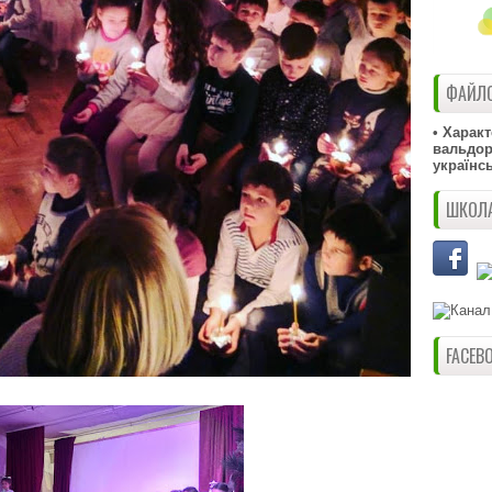
ФАЙЛО
• Харак
вальдорф
українс
ШКОЛА
FACEB