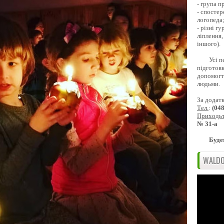
- група 
- спостер
логопеда
- різні г
ліплення,
іншого).
Усі п
підготовк
допомогти
людьми.
За додат
Тел.
:
(04
Приходь
№ 31-а
Буде
WALDO