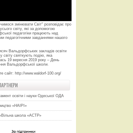
чимося змінювати Світ" розповідає про
усього світу, які за допомогою
фської педагогіки працюють над
ми педагогічними завданнями нашого
исяч Вальдорфських закладів освіти
у світу святкують подію, яка
ась 19 вересня 2019 року – День
ння Вальдорфської школи.
те сайт:
http://www.waldorf-100.org/
ПАРТНЕРИ
амент освіти і науки Одеської ОДА
ицтво «НАІРІ»
«Вільна школа «АСТР»