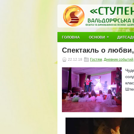
»
ГОЛОВНА
ОСНОВИ
ДИТСАД
Спектакль о любви, 
22.12.18
Гостям
,
Дневник событий
Чуд
солд
кла
Ште