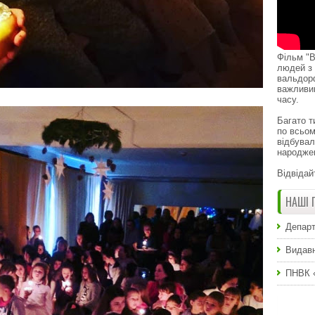
Фільм "В
людей з 
вальдор
важливи
часу.
Багато т
по всьом
відбувал
народже
Відвідай
НАШІ 
Департ
Видавн
ПНВК 