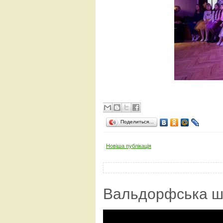
Поделиться…
Новіша публікація
Вальдорфська ш