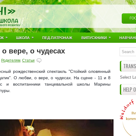
ГО
»
»
»
ОК
ШКОЛА
ПЕД.ПАТРОНАЖ
ВИПУСКНИКИ
НАВЧАН
о вере, о чудесах
,
Родителям
,
Статьи
TRANSL
есный рождественский спектакль "Стойкий оловянный
Select L
атик". О любви, о вере, о чудесах. На сцене - 11 и 8
сс и воспитанники танцевальной школы Марины
HELP 
пуры.