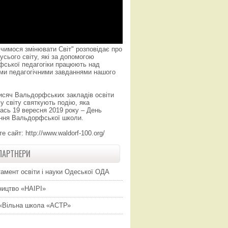
чимося змінювати Світ" розповідає про
усього світу, які за допомогою
фської педагогіки працюють над
ми педагогічними завданнями нашого
исяч Вальдорфських закладів освіти
у світу святкують подію, яка
ась 19 вересня 2019 року – День
ння Вальдорфської школи.
те сайт:
http://www.waldorf-100.org/
ПАРТНЕРИ
амент освіти і науки Одеської ОДА
ицтво «НАІРІ»
«Вільна школа «АСТР»