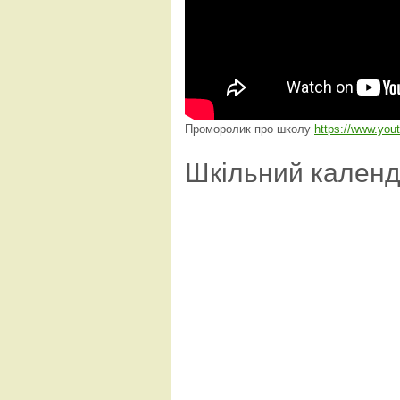
Проморолик про школу
https://www.yo
Шкільний кален