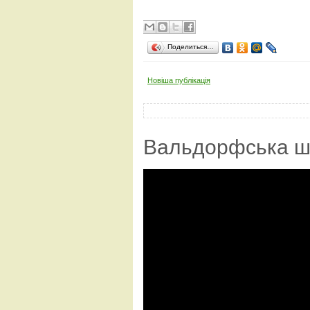
Поделиться…
Новіша публікація
Вальдорфська ш