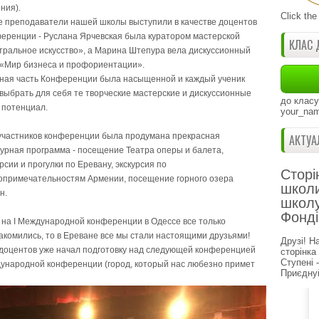
ния).
Click the
е преподаватели нашей школы выступили в качестве доцентов
еренции - Руслана Ярчевская была куратором мастерской
КЛАС 
тральное искусство», а Марина Штепура вела дискуссионный
 «Мир бизнеса и профориентации».
ная часть Конференции была насыщенной и каждый ученик
 выбрать для себя те творческие мастерские и дискуссионные
до класу
 потенциал.
your_nam
участников конференции была продумана прекрасная
АКТУА
турная программа - посещение Театра оперы и балета,
урсии и прогулки по Еревану, экскурсия по
Сторі
опримечательностям Армении, посещение горного озера
школи
н.
школу
Фонді
 на І Международной конференции в Одессе все только
акомились, то в Ереване все мы стали настоящими друзьями!
Друзі! Н
 доцентов уже начал подготовку над следующей конференцией
сторінка
Ступені 
Международной конференции (город, который нас любезно примет
Приєднуй