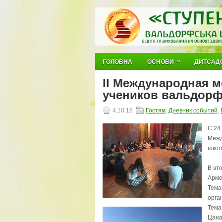
»
ГОЛОВНА
ОСНОВИ
ДИТСАД
ІІ Международная 
учеников вальдорф
4.10.18
Гостям
,
Дневник событий
,
С 24
Межд
школ
В эт
Арме
Тема
орга
Тема
Цана