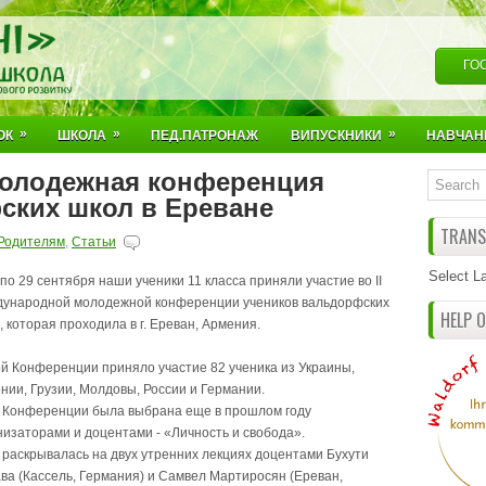
ГО
»
»
»
ОК
ШКОЛА
ПЕД.ПАТРОНАЖ
ВИПУСКНИКИ
НАВЧАН
молодежная конференция
ских школ в Ереване
TRANSL
Родителям
,
Статьи
Select L
 по 29 сентября наши ученики 11 класса приняли участие во ІІ
ународной молодежной конференции учеников вальдорфских
HELP 
, которая проходила в г. Ереван, Армения.
ой Конференции приняло участие 82 ученика из Украины,
нии, Грузии, Молдовы, России и Германии.
 Конференции была выбрана еще в прошлом году
низаторами и доцентами - «Личность и свобода».
 раскрывалась на двух утренних лекциях доцентами Бухути
ва (Кассель, Германия) и Самвел Мартиросян (Ереван,