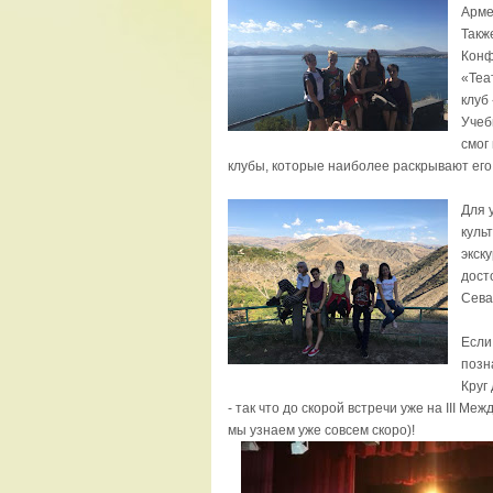
Арме
Такж
Конф
«Теа
клуб
Учеб
смог
клубы, которые наиболее раскрывают его
Для 
куль
экск
дост
Сева
Если
позн
Круг
- так что до скорой встречи уже на ІІІ 
мы узнаем уже совсем скоро)!