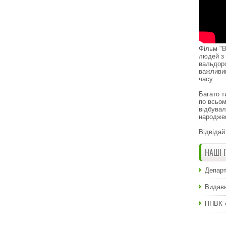
Фільм "В
людей з 
вальдор
важливи
часу.
Багато т
по всьом
відбувал
народже
Відвідай
НАШІ 
Департ
Видавн
ПНВК 