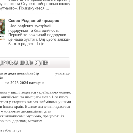
узів школи Ступені - збережемо школу
утнього». Приєднуйтеся ...
Скоро Різдвяний ярмарок
Час радісних зустрічей,
подарунків та благодійності.
Перший та важливий подарунок -
це наша зустріч. Від цього завжди
багато радості. І ціє...
ОРФСЬКА ШКОЛА СТУПЕНІ
рито додатковий набір
учнів до
ів
на 2023-2024 навч.рік
ання у школі ведеться українською мовою.
англійської та німецької мов з 1-го класу
ться у старших класах «обміном» учнями
и інших країн. Велике значення надається
-ужитковим дисциплінам, діти
ся живописом і музикою, працюють із
вовною, деревом, металом.
а забезпечує
: