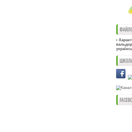
ФАЙЛО
• Харак
вальдорф
українс
ШКОЛА
FACEB