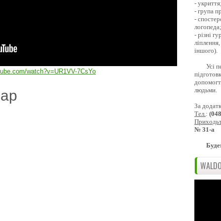
- укриття
- група 
- спостер
логопеда
- різні г
ліплення,
іншого).
Усі п
utube.com/watch?v=UR1VV-7CsYo
підготовк
допомогти
людьми.
дар
За додат
Тел.
:
(04
Приходь
№ 31-а
Буде
WALDO