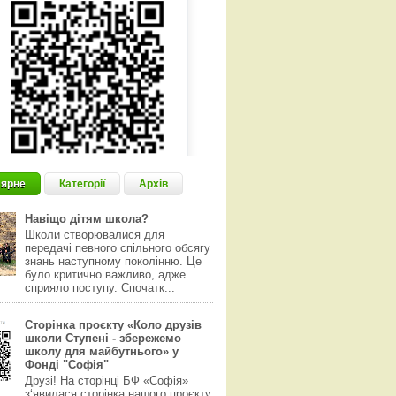
ярне
Категорії
Архів
Навіщо дітям школа?
Школи створювалися для
передачі певного спільного обсягу
знань наступному поколінню. Це
було критично важливо, адже
сприяло поступу. Спочатк...
Сторінка проєкту «Коло друзів
школи Ступені - збережемо
школу для майбутнього» у
Фонді "Софія"
Друзі! На сторінці БФ «Софія»
з‘явилася сторінка нашого проєкту