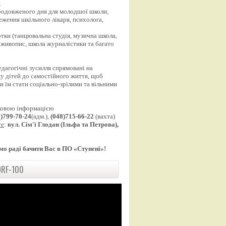
;
продовженого дня для молодшої школи;
еження шкільного лікаря, психолога,
;
уртки (танцювальна студія, музична школа,
 живопис, школа журналістики та багато
едагогічні зусилля спрямовані на
у дітей до самостійного життя, щоб
 їм стати соціально-зрілими та вільними
ковою інформацією
8)799-70-24
(адм.),
(048)715-66-22
(вахта)
те
:
вул. Сім'ї Глодан (Ільфа та Петрова),
мо раді бачити Вас в ПО «Ступені»!
RF-100