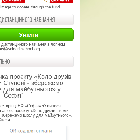
 image to donate through the fund
ДИСТАНЦІЙНОГО НАВЧАННЯ
 дистанційного навчання з логіном
e@waldorf-school.org
ЛЬНО
нка проєкту «Коло друзів
 Ступені - збережемо
 для майбутнього» у
 "Софія"
а сторінці БФ «Софія» з‘явилася
 нашого проєкту «Коло друзів школи
- збережемо школу для майбутнього».
теся ...