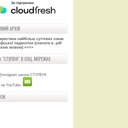
ВИЙ АРХІВ
теристика найбільш суттєвих ознак
ської педагогіки (скачати в .pdf
ькою мовою) =>>>
 "СТУПЕНІ" В СОЦ. МЕРЕЖАХ
OOK