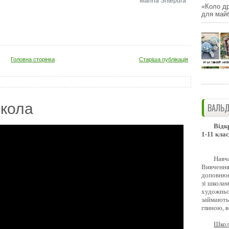
Marina Shtepura
«Коло др
для майб
Головна сторінка
Старіша публікація
кола
ВАЛЬД
Відк
1-11 клас
Навч
Вивчення 
доповнює
зі школам
художньо
займають
глиною, 
Школ