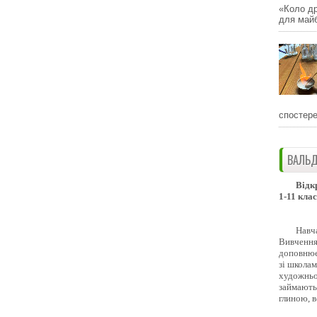
«Коло др
для майб
спостере
ВАЛЬД
Відк
1-11 клас
Навч
Вивчення 
доповнює
зі школам
художньо
займають
глиною, 