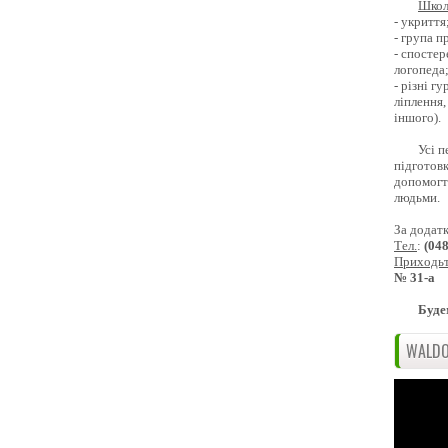
Школ
- укриття
- група 
- спостер
логопеда
- різні г
ліплення,
іншого).
Усі п
підготовк
допомогти
людьми.
За додат
Тел.
:
(04
Приходь
№ 31-а
Буде
WALDO