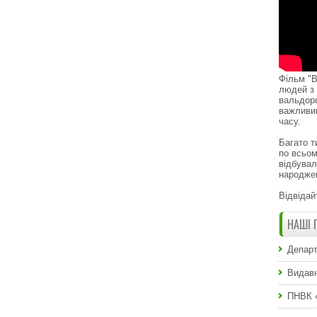
Фільм "В
людей з 
вальдор
важливи
часу.
Багато т
по всьом
відбувал
народже
Відвідай
НАШІ 
Департ
Видавн
ПНВК 