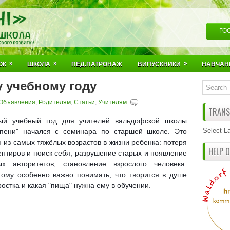
ГО
»
»
»
ОК
ШКОЛА
ПЕД.ПАТРОНАЖ
ВИПУСКНИКИ
НАВЧАН
у учебному году
Объявления
,
Родителям
,
Статьи
,
Учителям
TRANSL
ый учебный год для учителей вальдофской школы
Select L
упени" начался с семинара по старшей школе. Это
 из самых тяжёлых возрастов в жизни ребенка: потеря
HELP 
ентиров и поиск себя, разрушение старых и появление
ых авторитетов, становление взрослого человека.
тому особенно важно понимать, что творится в душе
остка и какая "пища" нужна ему в обучении.