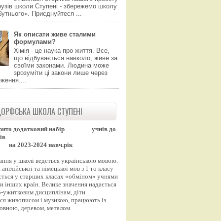
узів школи Ступені - збережемо школу
утнього». Приєднуйтеся ...
Як описати живе сталими
формулами?
Хімія - це наука про життя. Все,
що відбувається навколо, живе за
своїми законами. Людина може
зрозуміти ці закони лише через
ження....
ОРФСЬКА ШКОЛА СТУПЕНІ
рито додатковий набір
учнів до
ів
на 2023-2024 навч.рік
ання у школі ведеться українською мовою.
англійської та німецької мов з 1-го класу
ться у старших класах «обміном» учнями
и інших країн. Велике значення надається
-ужитковим дисциплінам, діти
ся живописом і музикою, працюють із
вовною, деревом, металом.