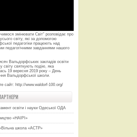
чимося змінювати Світ" розповідає про
усього світу, які за допомогою
фської педагогіки працюють над
ми педагогічними завданнями нашого
исяч Вальдорфських закладів освіти
у світу святкують подію, яка
ась 19 вересня 2019 року – День
ння Вальдорфської школи.
те сайт:
http://www.waldorf-100.org/
ПАРТНЕРИ
амент освіти і науки Одеської ОДА
ицтво «НАІРІ»
«Вільна школа «АСТР»