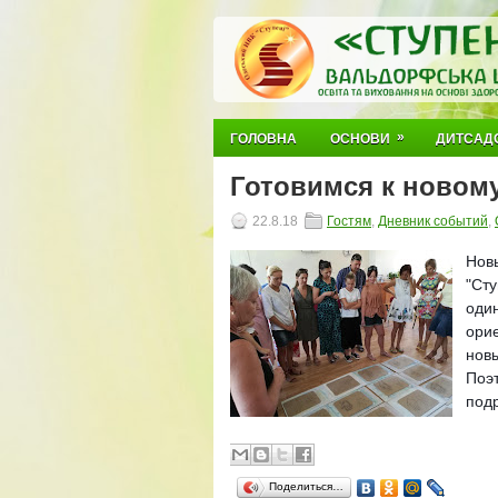
»
ГОЛОВНА
ОСНОВИ
ДИТСАД
Готовимся к новом
22.8.18
Гостям
,
Дневник событий
,
Нов
"Ст
один
ори
нов
Поэ
подр
Поделиться…