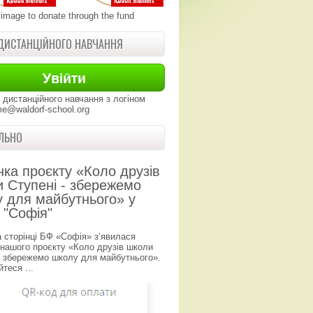
 image to donate through the fund
ДИСТАНЦІЙНОГО НАВЧАННЯ
 дистанційного навчання з логіном
e@waldorf-school.org
ЛЬНО
нка проєкту «Коло друзів
 Ступені - збережемо
 для майбутнього» у
 "Софія"
а сторінці БФ «Софія» з‘явилася
 нашого проєкту «Коло друзів школи
- збережемо школу для майбутнього».
теся ...