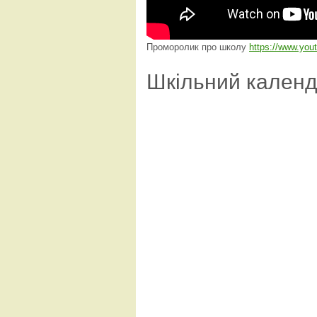
Проморолик про школу
https://www.yo
Шкільний кален