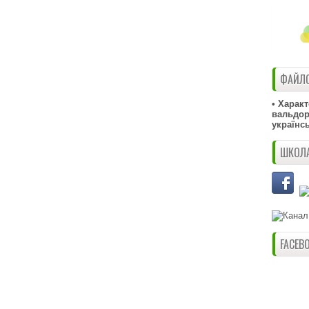
ФАЙЛО
• Харак
вальдорф
українс
ШКОЛА
FACEB