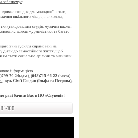
а забезпечує
:
;
продовженого дня для молодшої школи;
еження шкільного лікаря, психолога,
;
уртки (танцювальна студія, музична школа,
 живопис, школа журналістики та багато
едагогічні зусилля спрямовані на
у дітей до самостійного життя, щоб
 їм стати соціально-зрілими та вільними
ковою інформацією
8)799-70-24
(адм.),
(048)715-66-22
(вахта)
те
:
вул. Сім'ї Глодан (Ільфа та Петрова),
мо раді бачити Вас в ПО «Ступені»!
RF-100