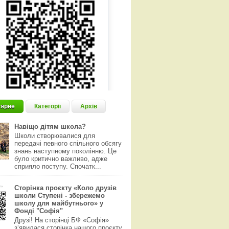
ярне
Категорії
Архів
Навіщо дітям школа?
Школи створювалися для
передачі певного спільного обсягу
знань наступному поколінню. Це
було критично важливо, адже
сприяло поступу. Спочатк...
Сторінка проєкту «Коло друзів
школи Ступені - збережемо
школу для майбутнього» у
Фонді "Софія"
Друзі! На сторінці БФ «Софія»
з‘явилася сторінка нашого проєкту