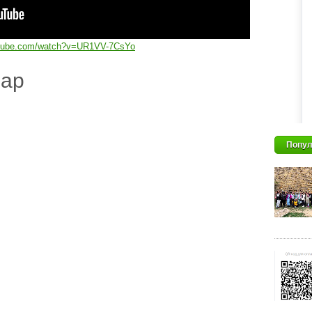
utube.com/watch?v=UR1VV-7CsYo
дар
Попул