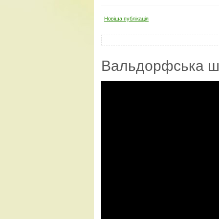
Новіша публікація
Вальдорфська ш