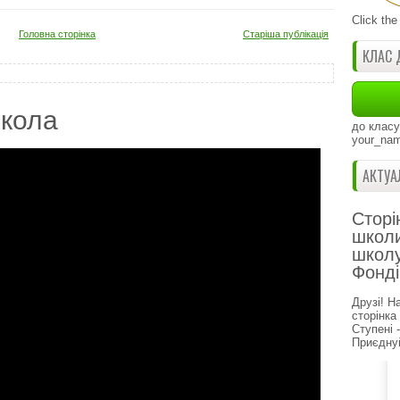
Click the
Головна сторінка
Старіша публікація
КЛАС 
кола
до класу
your_nam
АКТУА
Сторі
школи
школу
Фонді
Друзі! Н
сторінка
Ступені 
Приєднуй