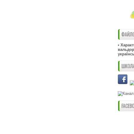
ФАЙЛО
• Харак
вальдорф
українс
ШКОЛА
FACEB