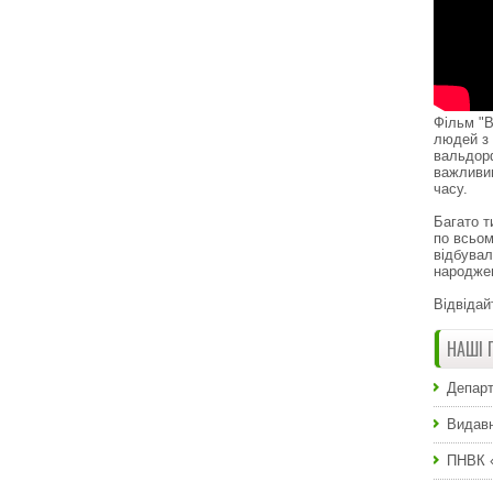
Фільм "В
людей з 
вальдор
важливи
часу.
Багато т
по всьом
відбувал
народже
Відвідай
НАШІ 
Департ
Видавн
ПНВК 