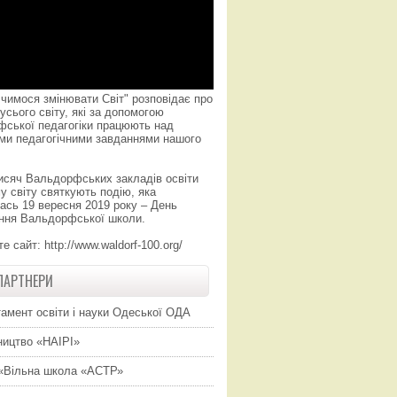
чимося змінювати Світ" розповідає про
усього світу, які за допомогою
фської педагогіки працюють над
ми педагогічними завданнями нашого
исяч Вальдорфських закладів освіти
у світу святкують подію, яка
ась 19 вересня 2019 року – День
ння Вальдорфської школи.
те сайт:
http://www.waldorf-100.org/
ПАРТНЕРИ
амент освіти і науки Одеської ОДА
ицтво «НАІРІ»
«Вільна школа «АСТР»