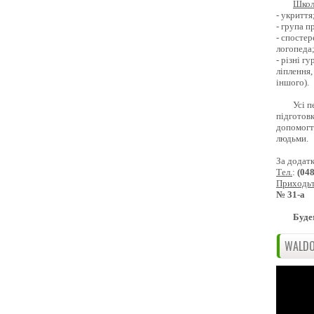
Школ
- укриття
- група 
- спостер
логопеда
- різні г
ліплення,
іншого).
Усі п
підготовк
допомогти
людьми.
За додат
Тел.
:
(04
Приходь
№ 31-а
Буде
WALDO