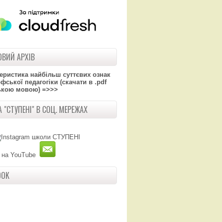
ВИЙ АРХІВ
теристика найбільш суттєвих ознак
ської педагогіки (скачати в .pdf
ькою мовою) =>>>
 "СТУПЕНІ" В СОЦ. МЕРЕЖАХ
OOK