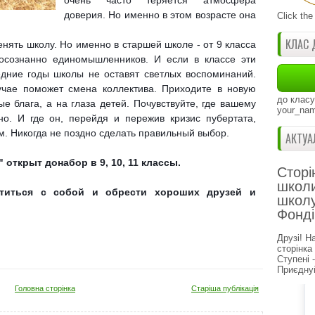
очень часто теряется атмосфера
доверия. Но именно в этом возрасте она
Click the
КЛАС 
менять школу. Но именно в старшей школе - от 9 класса
 осознанно единомышленников. И если в классе эти
едние годы школы не оставят светлых воспоминаний.
лучае поможет смена коллектива. Приходите в новую
до класу
е блага, а на глаза детей. Почувствуйте, где вашему
your_nam
о. И где он, перейдя и пережив кризис пубертата,
м. Никогда не поздно сделать правильный выбор.
АКТУА
открыт донабор в 9, 10, 11 классы.
Сторі
школи
етиться с собой и обрести хороших друзей и
школу
Фонді
Друзі! Н
сторінка
Ступені 
Приєднуй
Головна сторінка
Старіша публікація