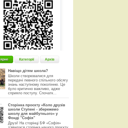
ярне
Категорії
Архів
Навіщо дітям школа?
Школи створювалися для
передачі певного спільного обсягу
знань наступному поколінню. Це
було критично важливо, адже
сприяло поступу. Спочатк...
Сторінка проєкту «Коло друзів
школи Ступені - збережемо
школу для майбутнього» у
Фонді "Софія"
Друзі! На сторінці БФ «Софія»
з‘явилася сторінка нашого проєкту