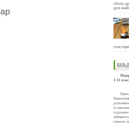
«Коло др
для майб
дар
спостере
ВАЛЬД
Відк
1-11 клас
Навч
Вивчення 
доповнює
зі школам
художньо
займають
глиною, 