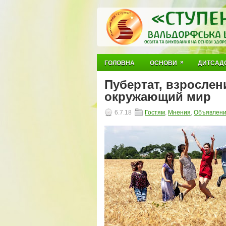
»
ГОЛОВНА
ОСНОВИ
ДИТСАД
Пубертат, взрослен
окружающий мир
6.7.18
Гостям
,
Мнения
,
Объявлен