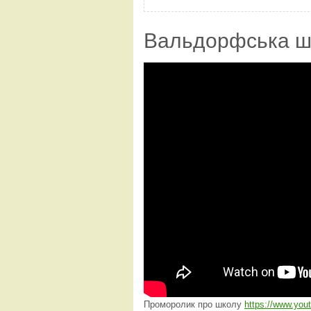
Вальдорфська ш
Проморолик про школу
https://www.yo