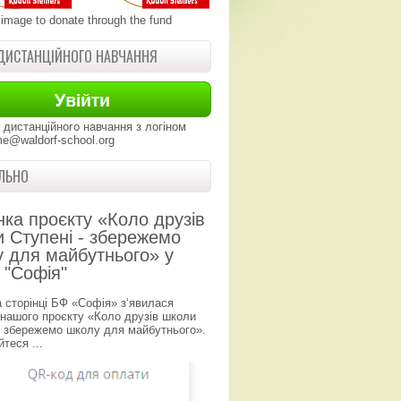
 image to donate through the fund
ДИСТАНЦІЙНОГО НАВЧАННЯ
 дистанційного навчання з логіном
e@waldorf-school.org
ЛЬНО
нка проєкту «Коло друзів
 Ступені - збережемо
 для майбутнього» у
 "Софія"
а сторінці БФ «Софія» з‘явилася
 нашого проєкту «Коло друзів школи
- збережемо школу для майбутнього».
теся ...