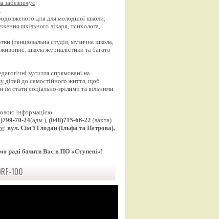
а забезпечує
:
;
продовженого дня для молодшої школи;
еження шкільного лікаря, психолога,
;
уртки (танцювальна студія, музична школа,
 живопис, школа журналістики та багато
едагогічні зусилля спрямовані на
у дітей до самостійного життя, щоб
 їм стати соціально-зрілими та вільними
ковою інформацією
8)799-70-24
(адм.),
(048)715-66-22
(вахта)
те
:
вул. Сім'ї Глодан (Ільфа та Петрова),
мо раді бачити Вас в ПО «Ступені»!
RF-100