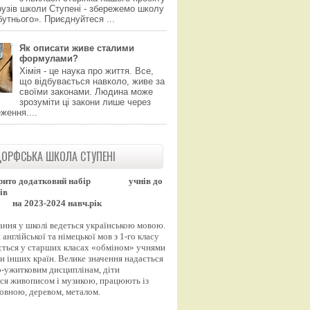
узів школи Ступені - збережемо школу
утнього». Приєднуйтеся ...
Як описати живе сталими
формулами?
Хімія - це наука про життя. Все,
що відбувається навколо, живе за
своїми законами. Людина може
зрозуміти ці закони лише через
ження....
ОРФСЬКА ШКОЛА СТУПЕНІ
рито додатковий набір
учнів до
ів
на 2023-2024 навч.рік
ання у школі ведеться українською мовою.
англійської та німецької мов з 1-го класу
ться у старших класах «обміном» учнями
и інших країн. Велике значення надається
-ужитковим дисциплінам, діти
ся живописом і музикою, працюють із
вовною, деревом, металом.