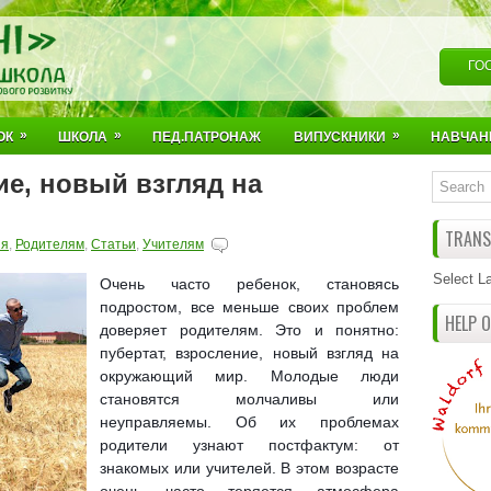
ГО
»
»
»
ОК
ШКОЛА
ПЕД.ПАТРОНАЖ
ВИПУСКНИКИ
НАВЧАН
ие, новый взгляд на
TRANSL
ия
,
Родителям
,
Статьи
,
Учителям
Select L
Очень часто ребенок, становясь
подростом, все меньше своих проблем
HELP 
доверяет родителям. Это и понятно:
пубертат, взросление, новый взгляд на
окружающий мир. Молодые люди
становятся молчаливы или
неуправляемы. Об их проблемах
родители узнают постфактум: от
знакомых или учителей. В этом возрасте