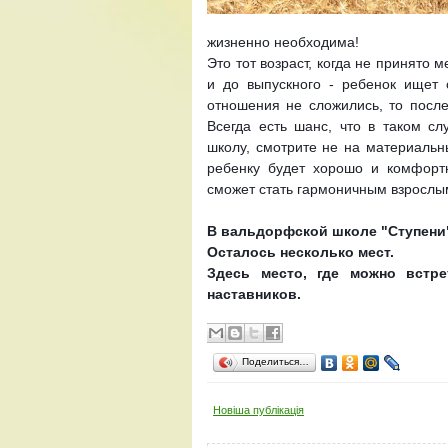
жизненно необходима!
Это тот возраст, когда не принято 
и до вы
пускного - ребенок ищет
отношения не сложились, то посл
Всегда есть шанс, что в таком с
школу, смотрите не на материальны
ребенку будет хорошо и комфортн
сможет стать гармоничным взрослы
В вальдорфской школе "Ступени" 
Осталось несколько мест.
Здесь место, где можно встр
наставников.
Поделиться…
Новіша публікація