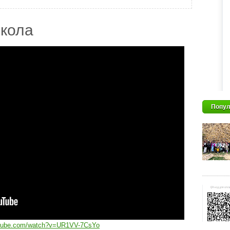
кола
Попул
utube.com/watch?v=UR1VV-7CsYo