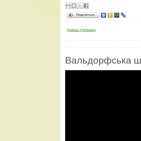
Поделиться…
Новіша публікація
Вальдорфська ш