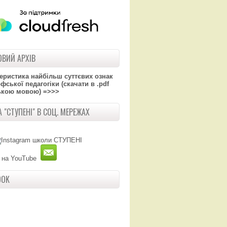
ВИЙ АРХІВ
теристика найбільш суттєвих ознак
ської педагогіки (скачати в .pdf
ькою мовою) =>>>
 "СТУПЕНІ" В СОЦ. МЕРЕЖАХ
OOK