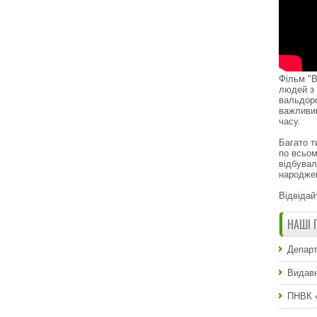
Фільм "В
людей з 
вальдор
важливи
часу.
Багато т
по всьом
відбувал
народже
Відвідай
НАШІ 
Департ
Видавн
ПНВК 