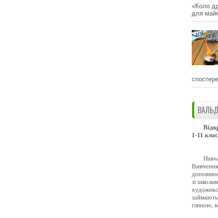
«Коло др
для майб
спостере
ВАЛЬД
Відк
1-11 клас
Навч
Вивчення 
доповнює
зі школам
художньо
займають
глиною, 