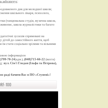
а забезпечує
:
;
продовженого дня для молодшої школи;
еження шкільного лікаря, психолога,
;
уртки (танцювальна студія, музична школа,
 живопис, школа журналістики та багато
едагогічні зусилля спрямовані на
у дітей до самостійного життя, щоб
 їм стати соціально-зрілими та вільними
ковою інформацією
8)799-70-24
(адм.),
(048)715-66-22
(вахта)
те
:
вул. Сім'ї Глодан (Ільфа та Петрова),
мо раді бачити Вас в ПО «Ступені»!
RF-100