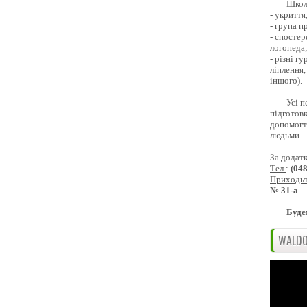
Школ
- укриття
- група 
- спостер
логопеда
- різні г
ліплення,
іншого).
Усі п
підготовк
допомогти
людьми.
За додат
Тел.
:
(04
Приходь
№ 31-а
Буде
WALDO