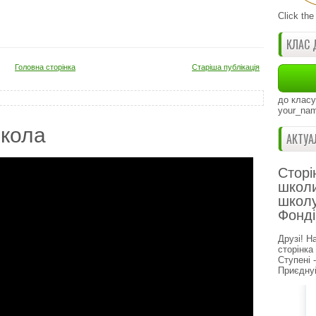
Click the
КЛАС 
Головна сторінка
Старіша публікація
до класу
your_nam
кола
АКТУА
Сторі
школи
школу
Фонді
Друзі! Н
сторінка
Ступені 
Приєднуй