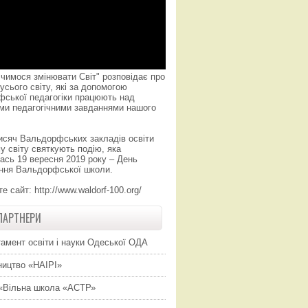
чимося змінювати Світ" розповідає про
усього світу, які за допомогою
фської педагогіки працюють над
ми педагогічними завданнями нашого
исяч Вальдорфських закладів освіти
у світу святкують подію, яка
ась 19 вересня 2019 року – День
ння Вальдорфської школи.
те сайт:
http://www.waldorf-100.org/
ПАРТНЕРИ
амент освіти і науки Одеської ОДА
ицтво «НАІРІ»
«Вільна школа «АСТР»