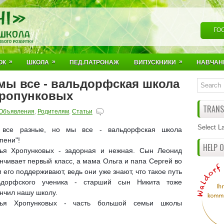
ГО
»
»
»
ОК
ШКОЛА
ПЕД.ПАТРОНАЖ
ВИПУСКНИКИ
НАВЧАН
мы все - вальдорфская школа
Хропунковых
TRANSL
Объявления
,
Родителям
,
Статьи
Select L
все разные, но мы все - вальдорфская школа
упени"!
HELP 
ья Хропунковых - задорная и нежная. Сын Леонид
нчивает первый класс, а мама Ольга и папа Сергей во
 его поддерживают, ведь они уже знают, что такое путь
ьдорфского ученика - старший сын Никита тоже
нчил нашу школу.
ья Хропунковых - часть большой семьи школы