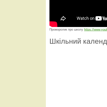
Проморолик про школу
https://www.yo
Шкільний кален