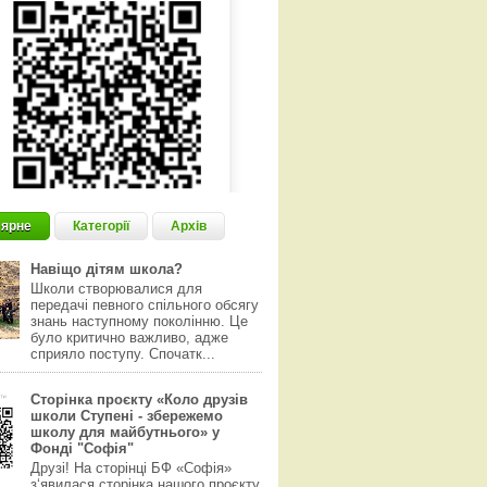
ярне
Категорії
Архів
Навіщо дітям школа?
Школи створювалися для
передачі певного спільного обсягу
знань наступному поколінню. Це
було критично важливо, адже
сприяло поступу. Спочатк...
Сторінка проєкту «Коло друзів
школи Ступені - збережемо
школу для майбутнього» у
Фонді "Софія"
Друзі! На сторінці БФ «Софія»
з‘явилася сторінка нашого проєкту