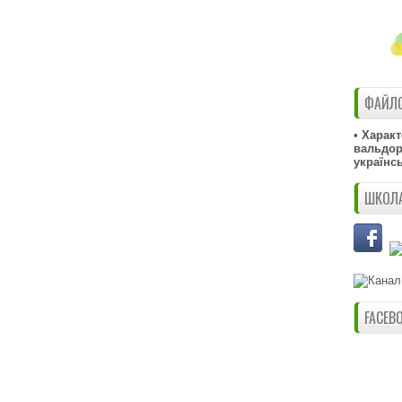
ФАЙЛО
• Харак
вальдорф
українс
ШКОЛА
FACEB