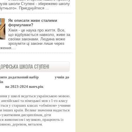
узів школи Ступені - збережемо школу
утнього». Приєднуйтеся ...
Як описати живе сталими
формулами?
Хімія - це наука про життя. Все,
що відбувається навколо, живе за
своїми законами. Людина може
зрозуміти ці закони лише через
ження....
ОРФСЬКА ШКОЛА СТУПЕНІ
рито додатковий набір
учнів до
ів
на 2023-2024 навч.рік
ання у школі ведеться українською мовою.
англійської та німецької мов з 1-го класу
ться у старших класах «обміном» учнями
и інших країн. Велике значення надається
-ужитковим дисциплінам, діти
ся живописом і музикою, працюють із
вовною, деревом, металом.