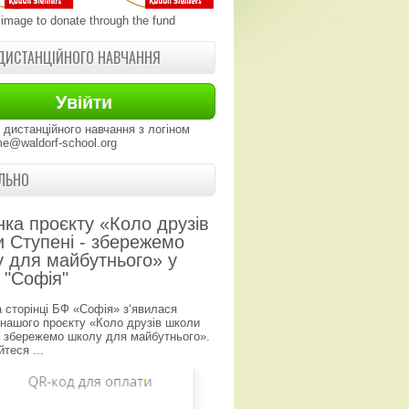
 image to donate through the fund
ДИСТАНЦІЙНОГО НАВЧАННЯ
 дистанційного навчання з логіном
e@waldorf-school.org
ЛЬНО
нка проєкту «Коло друзів
 Ступені - збережемо
 для майбутнього» у
 "Софія"
а сторінці БФ «Софія» з‘явилася
 нашого проєкту «Коло друзів школи
- збережемо школу для майбутнього».
теся ...