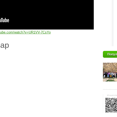
utube.com/watch?v=UR1VV-7CsYo
дар
Попул