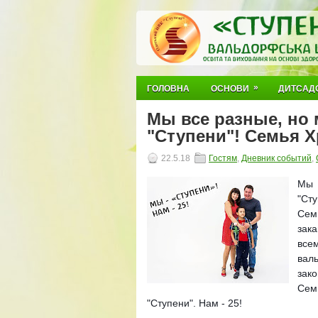
»
ГОЛОВНА
ОСНОВИ
ДИТСАД
Мы все разные, но 
"Ступени"! Семья 
22.5.18
Гостям
,
Дневник событий
,
Мы 
"Ст
Сем
зака
всем
вал
зако
Сем
"Ступени". Нам - 25!