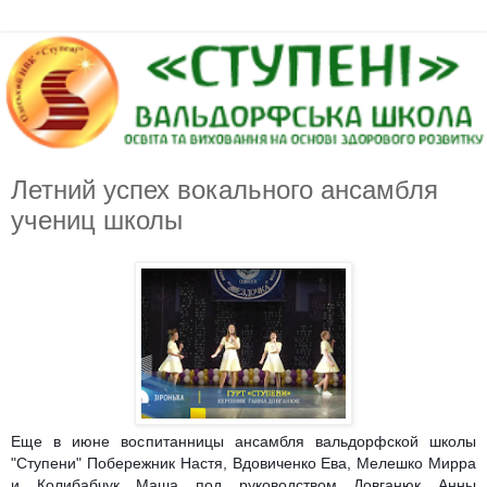
Летний успех вокального ансамбля
учениц школы
Еще в июне воспитанницы ансамбля вальдорфской школы
"Ступени" Побережник Настя, Вдовиченко Ева, Мелешко Мирра
и Колибабчук Маша под руководством Довганюк Анны