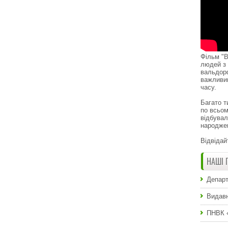
Фільм "В
людей з 
вальдор
важливи
часу.
Багато т
по всьом
відбувал
народже
Відвідай
НАШІ 
Департ
Видавн
ПНВК 