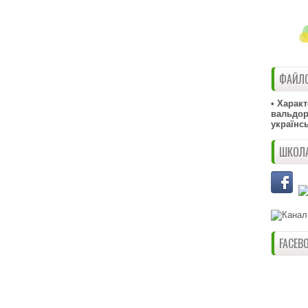
ФАЙЛО
• Харак
вальдорф
українс
ШКОЛА
FACEB