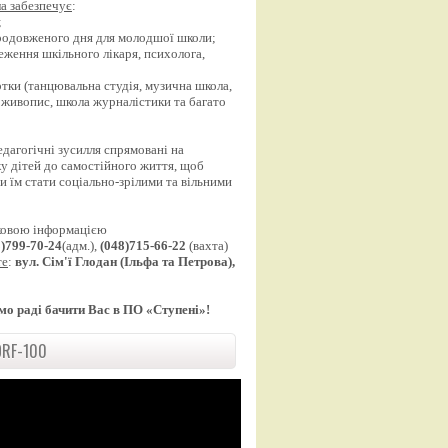
а забезпечує
:
;
продовженого дня для молодшої школи;
еження шкільного лікаря, психолога,
;
уртки (танцювальна студія, музична школа,
 живопис, школа журналістики та багато
едагогічні зусилля спрямовані на
у дітей до самостійного життя, щоб
 їм стати соціально-зрілими та вільними
ковою інформацією
8)799-70-24
(адм.),
(048)715-66-22
(вахта)
те
:
вул. Сім'ї Глодан (Ільфа та Петрова),
мо раді бачити Вас в ПО «Ступені»!
RF-100