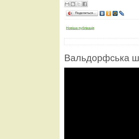
Поделиться…
Новіша публікація
Вальдорфська ш