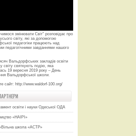
чимося змінювати Світ" розповідає про
усього світу, які за допомогою
фської педагогіки працюють над
ми педагогічними завданнями нашого
исяч Вальдорфських закладів освіти
у світу святкують подію, яка
ась 19 вересня 2019 року – День
ння Вальдорфської школи.
те сайт:
http://www.waldorf-100.org/
ПАРТНЕРИ
амент освіти і науки Одеської ОДА
ицтво «НАІРІ»
«Вільна школа «АСТР»