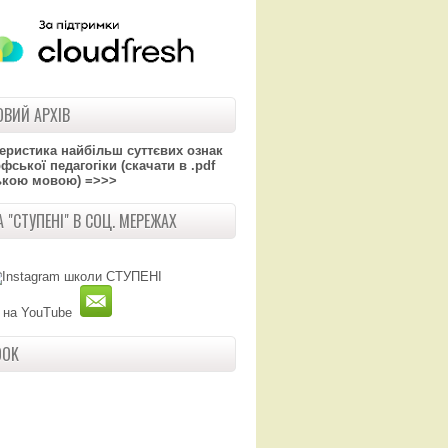
ВИЙ АРХІВ
теристика найбільш суттєвих ознак
ської педагогіки (скачати в .pdf
ькою мовою) =>>>
 "СТУПЕНІ" В СОЦ. МЕРЕЖАХ
OOK