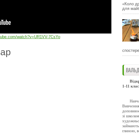
«Коло др
для майб
utube.com/watch?v=UR1VV-7CsYo
дар
спостере
ВАЛЬД
Відк
1-11 клас
Навч
Вивчення 
доповнює
зі школам
художньо
займають
глиною, 