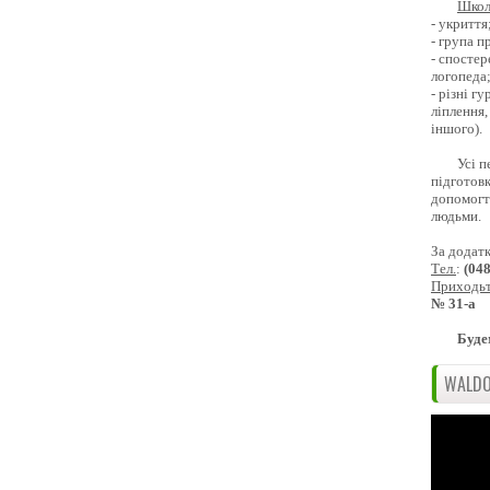
Школ
- укриття
- група 
- спостер
логопеда
- різні г
ліплення,
іншого).
Усі п
підготовк
допомогти
людьми.
За додат
Тел.
:
(04
Приходь
№ 31-а
Буде
WALDO