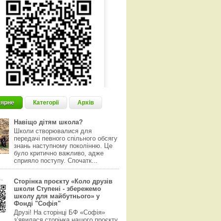
ярне
Категорії
Архів
Навіщо дітям школа?
Школи створювалися для
передачі певного спільного обсягу
знань наступному поколінню. Це
було критично важливо, адже
сприяло поступу. Спочатк...
Сторінка проєкту «Коло друзів
школи Ступені - збережемо
школу для майбутнього» у
Фонді "Софія"
Друзі! На сторінці БФ «Софія»
з‘явилася сторінка нашого проєкту