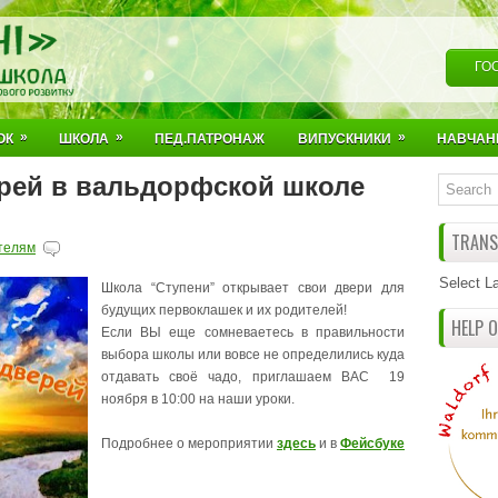
ГО
»
»
»
ОК
ШКОЛА
ПЕД.ПАТРОНАЖ
ВИПУСКНИКИ
НАВЧАН
рей в вальдорфской школе
TRANSL
телям
Select L
Школа “Ступени” открывает свои двери для
будущих первоклашек и их родителей!
HELP 
Если ВЫ еще сомневаетесь в правильности
выбора школы или вовсе не определились куда
отдавать своё чадо, приглашаем ВАС 19
ноября в 10:00 на наши уроки.
Подробнее о мероприятии
здесь
и в
Фейсбуке