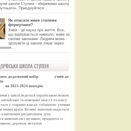
узів школи Ступені - збережемо школу
утнього». Приєднуйтеся ...
Як описати живе сталими
формулами?
Хімія - це наука про життя. Все,
що відбувається навколо, живе за
своїми законами. Людина може
зрозуміти ці закони лише через
ження....
ОРФСЬКА ШКОЛА СТУПЕНІ
рито додатковий набір
учнів до
ів
на 2023-2024 навч.рік
ання у школі ведеться українською мовою.
англійської та німецької мов з 1-го класу
ться у старших класах «обміном» учнями
и інших країн. Велике значення надається
-ужитковим дисциплінам, діти
ся живописом і музикою, працюють із
вовною, деревом, металом.