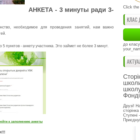
Click the
АНКЕТА - 3 минуты ради 3-
КЛАС 
нство, необходимое для проведения занятий, нам важно
тей.
до класу
5 пунктов - анкету участника. Это займет не более 3 минут.
your_nam
АКТУА
Сторі
школи
школу
Фонді
Друзі! Н
сторінка
Ступені 
Приєднуй
ейти к заполнению анкеты
!!!