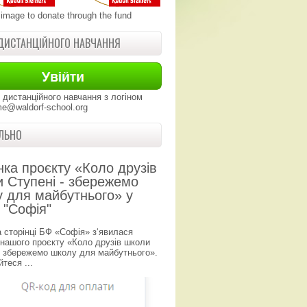
 image to donate through the fund
ДИСТАНЦІЙНОГО НАВЧАННЯ
 дистанційного навчання з логіном
e@waldorf-school.org
ЛЬНО
нка проєкту «Коло друзів
 Ступені - збережемо
 для майбутнього» у
 "Софія"
а сторінці БФ «Софія» з‘явилася
 нашого проєкту «Коло друзів школи
- збережемо школу для майбутнього».
теся ...