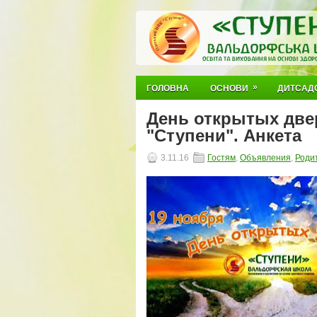
»
ГОЛОВНА
ОСНОВИ
ДИТСАД
День открытых две
"Ступени". Анкета
3.11.16
Гостям
,
Объявления
,
Роди