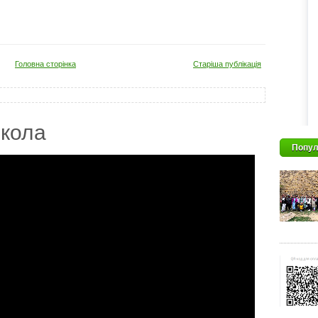
Головна сторінка
Старіша публікація
кола
Попул