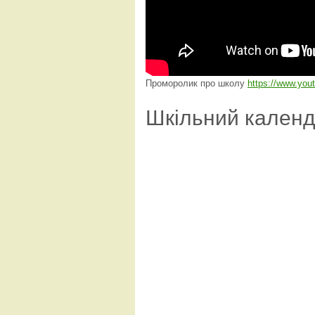
Проморолик про школу
https://www.yo
Шкільний кален