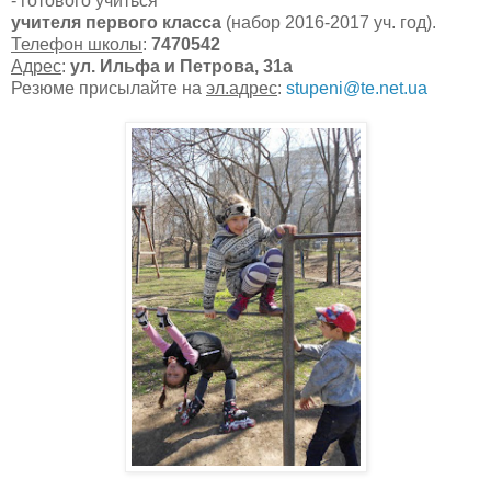
- готового учиться
учителя первого класса
(набор 2016-2017 уч. год).
Телефон школы
:
7470542
Адрес
:
ул. Ильфа и Петрова, 31а
Резюме присылайте на
эл.адрес
:
stupeni@te.net.ua