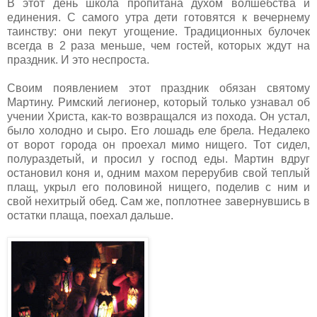
В этот день школа пропитана духом волшебства и
единения. С самого утра дети готовятся к вечернему
таинству: они пекут угощение. Традиционных булочек
всегда в 2 раза меньше, чем гостей, которых ждут на
праздник. И это неспроста.
Своим появлением этот праздник обязан святому
Мартину. Римский легионер, который только узнавал об
учении Христа, как-то возвращался из похода. Он устал,
было холодно и сыро. Его лошадь еле брела. Недалеко
от ворот города он проехал мимо нищего. Тот сидел,
полураздетый, и просил у господ еды. Мартин вдруг
остановил коня и, одним махом перерубив свой теплый
плащ, укрыл его половиной нищего, поделив с ним и
свой нехитрый обед. Сам же, поплотнее завернувшись в
остатки плаща, поехал дальше.