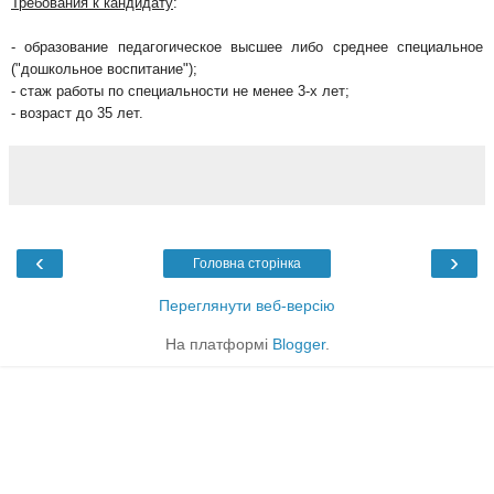
Требования к кандидату
:
- образование педагогическое высшее либо среднее специальное
("дошкольное воспитание");
- стаж работы по специальности не менее 3-х лет;
- возраст до 35 лет.
‹
›
Головна сторінка
Переглянути веб-версію
На платформі
Blogger
.