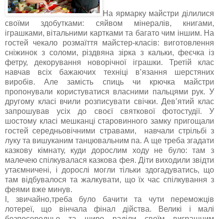
На ярмарку майстри ділилися
своїми здобутками: сяйвом мінералів, книгами,
іграшками, вітальними картками та багато чим іншим. На
гостей чекало розмаїття майстер-класів: виготовлення
сніжинок з соломи, різдвяна зірка з кальки, феєчка із
фетру, декорування новорічної іграшки. Третій клас
навчав всіх бажаючих техніці в’язання шерстяних
виробів. Але замість спиць чи крючка майстри
пропонували користуватися власними пальцями рук. У
другому класі вчили розписувати свічки. Дев’ятий клас
запрошував усіх до своєї святкової фотостудії. У
шостому класі мешканці старовинного замку пригощали
гостей середньовічними стравами, навчали стрільбі з
луку та вишуканим танцювальним па. А ще треба згадати
казкову кімнату, куди дорослим ходу не було: там з
малечею спілкувалася казкова фея. Діти виходили звідти
утаємничені, і дорослі могли тільки здогадуватись, що
там відбувалося та жалкувати, що їх час спілкування з
феями вже минув.
І, звичайно,треба було бачити та чути переможців
лотереї, що вінчала фінал дійства. Великі і малі
безпосередньо та щиро раділи своїм виграшним