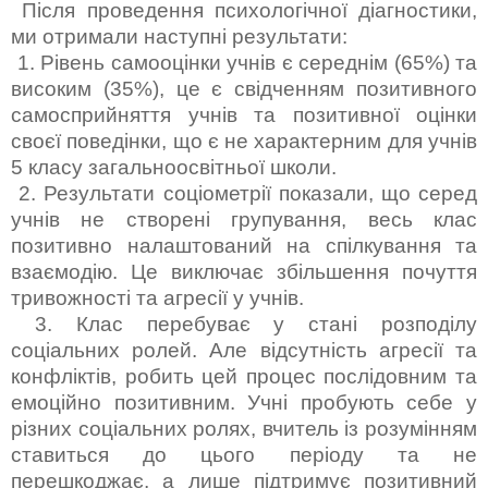
Після проведення психологічної діагностики,
ми отримали наступні результати:
1. Рівень самооцінки учнів є середнім (65%) та
високим (35%), це є свідченням позитивного
самосприйняття учнів та позитивної оцінки
своєї поведінки, що є не характерним для учнів
5 класу загальноосвітньої школи.
2. Результати соціометрії показали, що серед
учнів не створені групування, весь клас
позитивно налаштований на спілкування та
взаємодію. Це виключає збільшення почуття
тривожності та агресії у учнів.
3. Клас перебуває у стані розподілу
соціальних ролей. Але відсутність агресії та
конфліктів, робить цей процес послідовним та
емоційно позитивним. Учні пробують себе у
різних соціальних ролях, вчитель із розумінням
ставиться до цього періоду та не
перешкоджає, а лише підтримує позитивний