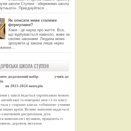
узів школи Ступені - збережемо школу
утнього». Приєднуйтеся ...
Як описати живе сталими
формулами?
Хімія - це наука про життя. Все,
що відбувається навколо, живе за
своїми законами. Людина може
зрозуміти ці закони лише через
ження....
ОРФСЬКА ШКОЛА СТУПЕНІ
рито додатковий набір
учнів до
ів
на 2023-2024 навч.рік
ання у школі ведеться українською мовою.
англійської та німецької мов з 1-го класу
ться у старших класах «обміном» учнями
и інших країн. Велике значення надається
-ужитковим дисциплінам, діти
ся живописом і музикою, працюють із
вовною, деревом, металом.