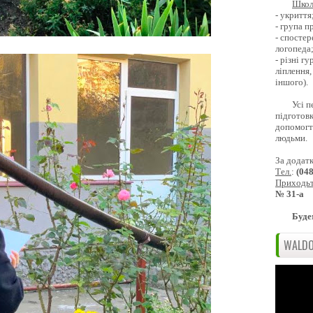
Школ
- укриття
- група 
- спостер
логопеда
- різні г
ліплення,
іншого).
Усі п
підготовк
допомогти
людьми.
За додат
Тел.
:
(04
Приходь
№ 31-а
Буде
WALDO