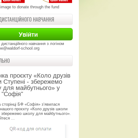
 image to donate through the fund
ДИСТАНЦІЙНОГО НАВЧАННЯ
 дистанційного навчання з логіном
e@waldorf-school.org
ЛЬНО
нка проєкту «Коло друзів
 Ступені - збережемо
 для майбутнього» у
 "Софія"
а сторінці БФ «Софія» з‘явилася
 нашого проєкту «Коло друзів школи
- збережемо школу для майбутнього».
теся ...