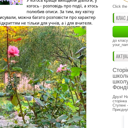
У когось краще виходили діалоги, у 
когось - розповідь про події, а хтось 
Click the
полюбив описи. За тим, яку квітку 
исували, можна багато розповісти про характер 
КЛАС 
ідкриттям не тільки для учнів, а і для вчителя. 
до класу
your_nam
АКТУА
Сторі
школи
школу
Фонді
Друзі! Н
сторінка
Ступені 
Приєднуй