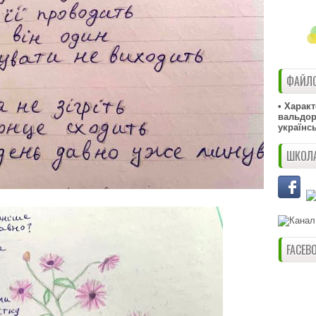
ФАЙЛО
• Харак
вальдорф
українс
ШКОЛА
FACEB