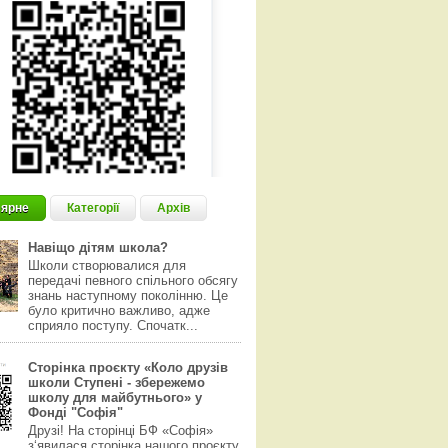
ярне
Категорії
Архів
Навіщо дітям школа?
Школи створювалися для
передачі певного спільного обсягу
знань наступному поколінню. Це
було критично важливо, адже
сприяло поступу. Спочатк...
Сторінка проєкту «Коло друзів
школи Ступені - збережемо
школу для майбутнього» у
Фонді "Софія"
Друзі! На сторінці БФ «Софія»
з‘явилася сторінка нашого проєкту