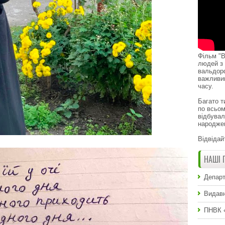
Фільм "В
людей з 
вальдор
важливи
часу.
Багато т
по всьом
відбувал
народже
Відвідай
НАШІ 
Департ
Видавн
ПНВК 