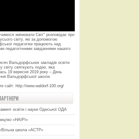
чимося змінювати Світ" розповідає про
усього світу, які за допомогою
фської педагогіки працюють над
ми педагогічними завданнями нашого
исяч Вальдорфських закладів освіти
у світу святкують подію, яка
ась 19 вересня 2019 року – День
ння Вальдорфської школи.
те сайт:
http://www.waldorf-100.org/
ПАРТНЕРИ
амент освіти і науки Одеської ОДА
ицтво «НАІРІ»
«Вільна школа «АСТР»