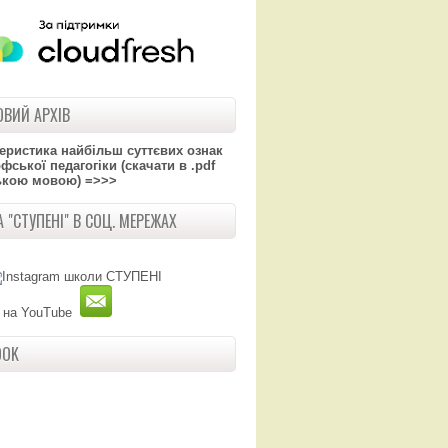
ВИЙ АРХІВ
теристика найбільш суттєвих ознак
ської педагогіки (скачати в .pdf
ькою мовою) =>>>
 "СТУПЕНІ" В СОЦ. МЕРЕЖАХ
OOK