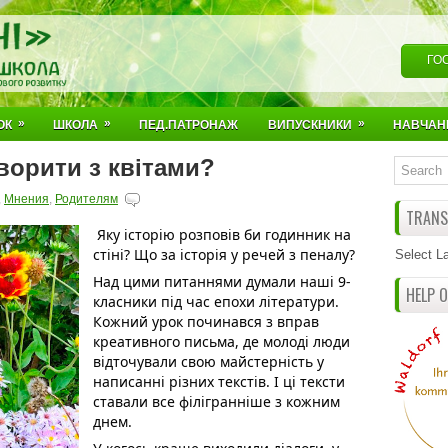
ГО
»
»
»
ОК
ШКОЛА
ПЕД.ПАТРОНАЖ
ВИПУСКНИКИ
НАВЧАН
ворити з квітами?
,
Мнения
,
Родителям
TRANSL
 Яку історію розповів би годинник на 
стіні? Що за історія у речей з пеналу?
Select L
Над цими питаннями думали наші 9-
HELP 
класники під час епохи літератури. 
Кожний урок починався з вправ 
креативного письма, де молоді люди 
відточували свою майстерність у 
написанні різних текстів. І ці тексти 
ставали все філігранніше з кожним 
днем.