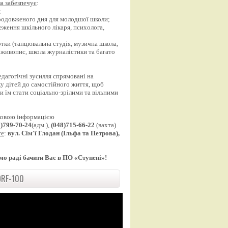
а забезпечує
:
;
продовженого дня для молодшої школи;
еження шкільного лікаря, психолога,
;
уртки (танцювальна студія, музична школа,
 живопис, школа журналістики та багато
едагогічні зусилля спрямовані на
у дітей до самостійного життя, щоб
 їм стати соціально-зрілими та вільними
ковою інформацією
8)799-70-24
(адм.),
(048)715-66-22
(вахта)
те
:
вул. Сім'ї Глодан (Ільфа та Петрова),
мо раді бачити Вас в ПО «Ступені»!
RF-100