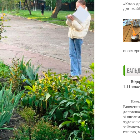
«Коло др
для майб
спостере
ВАЛЬД
Відк
1-11 клас
Навч
Вивчення 
доповнює
зі школам
художньо
займають
глиною, 