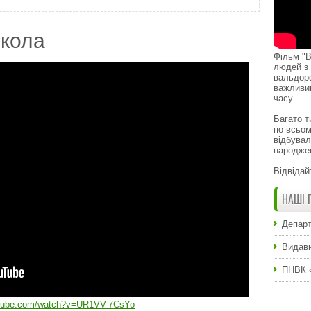
кола
Фільм "В
людей з 
вальдор
важливи
часу.
Багато т
по всьом
відбувал
народже
Відвідай
НАШІ 
Департ
Видавн
ПНВК 
utube.com/watch?v=UR1VV-7CsYo