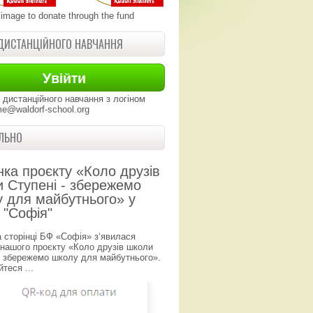
 image to donate through the fund
ДИСТАНЦІЙНОГО НАВЧАННЯ
 дистанційного навчання з логіном
e@waldorf-school.org
ЛЬНО
нка проєкту «Коло друзів
 Ступені - збережемо
 для майбутнього» у
 "Софія"
а сторінці БФ «Софія» з‘явилася
 нашого проєкту «Коло друзів школи
- збережемо школу для майбутнього».
теся ...