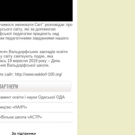
чимося змінювати Світ" розповідає про
усього світу, які за допомогою
фської педагогіки працюють над
ми педагогічними завданнями нашого
исяч Вальдорфських закладів освіти
у світу святкують подію, яка
ась 19 вересня 2019 року – День
ння Вальдорфської школи.
те сайт:
http://www.waldorf-100.org/
ПАРТНЕРИ
амент освіти і науки Одеської ОДА
ицтво «НАІРІ»
«Вільна школа «АСТР»