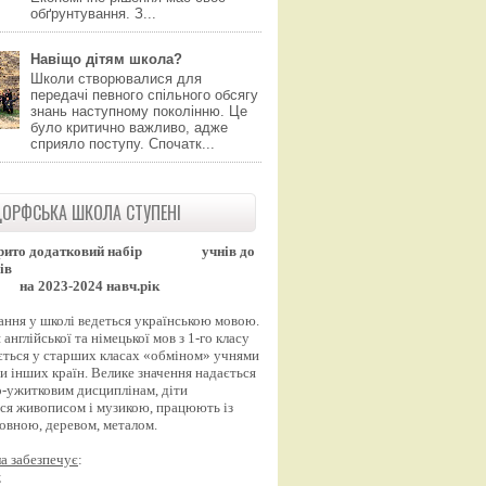
обґрунтування. З...
Навіщо дітям школа?
Школи створювалися для
передачі певного спільного обсягу
знань наступному поколінню. Це
було критично важливо, адже
сприяло поступу. Спочатк...
ОРФСЬКА ШКОЛА СТУПЕНІ
рито додатковий набір
учнів до
ів
на 2023-2024 навч.рік
ання у школі ведеться українською мовою.
англійської та німецької мов з 1-го класу
ться у старших класах «обміном» учнями
и інших країн. Велике значення надається
-ужитковим дисциплінам, діти
ся живописом і музикою, працюють із
вовною, деревом, металом.
а забезпечує
:
;