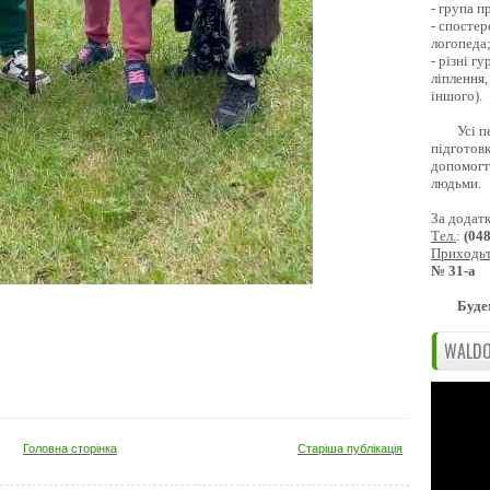
- група 
- спостер
логопеда
- різні г
ліплення,
іншого).
Усі п
підготовк
допомогти
людьми.
За додат
Тел.
:
(04
Приходь
№ 31-а
Буде
WALDO
Головна сторінка
Старіша публікація