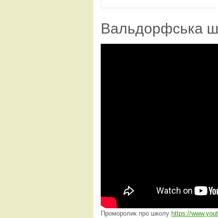
Вальдорфська ш
Проморолик про школу
https://www.yo