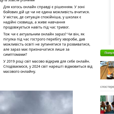
Для когось онлайн справді є рішенням. У зоні 
бойових дій це чи не єдина можливість вчитися. 
У містах, де ситуація спокійніша, у школах є 
надійні сховища, а живе навчання 
продовжується навіть під час тривог. 
Тож чи є актуальним онлайн зараз? Чи він, як 
пігулка під час гострого перебігу хвороби, дав 
можливість освіті не зупинятися та розвиватися, 
але зараз має призначатися лише за 
Попул
симптомами? 
У 2019 році світ масово відкрив для себе онлайн. 
Сподіваємося, у 2024 світ нарешті відмовиться від 
масового онлайну. 
спостере