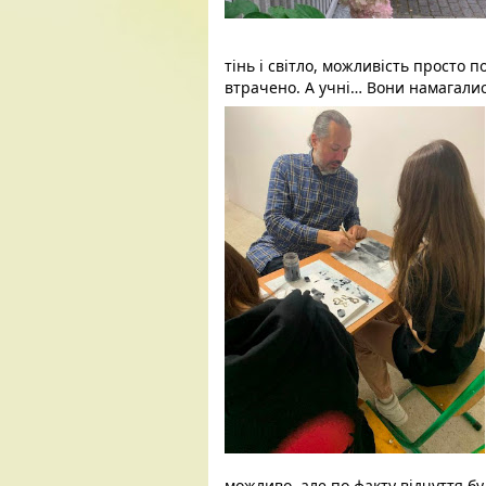
тінь і світло, можливість просто п
втрачено. А 
учні… Вони намагалис
можливо, але по факту відчуття бу