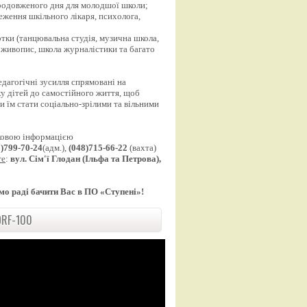
продовженого дня для молодшої школи;
еження шкільного лікаря, психолога,
;
уртки (танцювальна студія, музична школа,
 живопис, школа журналістики та багато
едагогічні зусилля спрямовані на
у дітей до самостійного життя, щоб
 їм стати соціально-зрілими та вільними
ковою інформацією
8)799-70-24
(адм.),
(048)715-66-22
(вахта)
те
:
вул. Сім'ї Глодан (Ільфа та Петрова),
мо раді бачити Вас в ПО «Ступені»!
RF-100