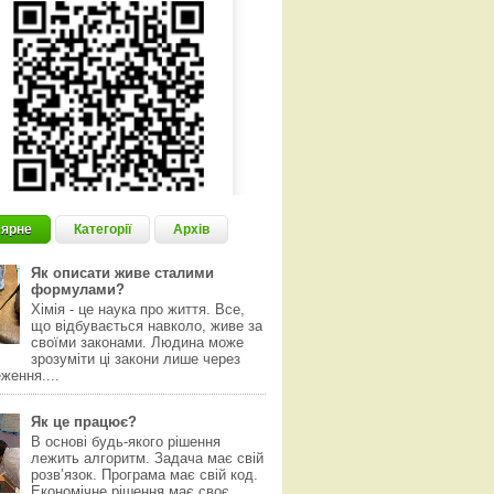
ярне
Категорії
Архів
Як описати живе сталими
формулами?
Хімія - це наука про життя. Все,
що відбувається навколо, живе за
своїми законами. Людина може
зрозуміти ці закони лише через
ження....
Як це працює?
В основі будь-якого рішення
лежить алгоритм. Задача має свій
розвʼязок. Програма має свій код.
Економічне рішення має своє