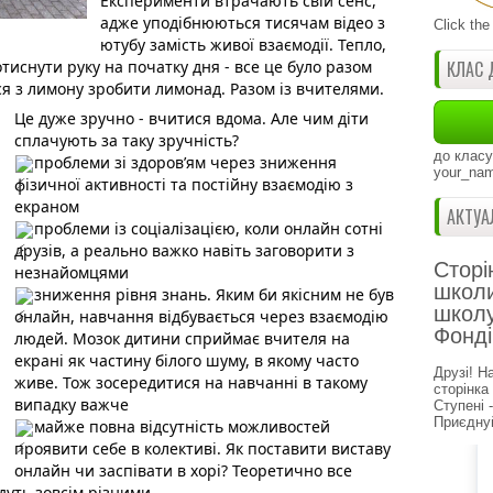
Експерименти втрачають свій сенс, 
адже уподібнюються тисячам відео з 
Click the
ютубу замість живої взаємодії. Тепло, 
отиснути руку на початку дня - все це було разом 
КЛАС 
я з лимону зробити лимонад. Разом із вчителями. 
Це дуже зручно - вчитися вдома. Але чим діти 
сплачують за таку зручність?
до класу
проблеми зі здоров’ям через зниження 
your_nam
фізичної активності та постійну взаємодію з 
екраном
АКТУА
проблеми із соціалізацією, коли онлайн сотні 
друзів, а реально важко навіть заговорити з 
Сторі
незнайомцями
школи
зниження рівня знань. Яким би якісним не був 
школу
онлайн, навчання відбувається через взаємодію 
Фонді
людей. Мозок дитини сприймає вчителя на 
екрані як частину білого шуму, в якому часто 
Друзі! Н
живе. Тож зосередитися на навчанні в такому 
сторінка
випадку важче
Ступені 
Приєднуй
майже повна відсутність можливостей 
проявити себе в колективі. Як поставити виставу 
онлайн чи заспівати в хорі? Теоретично все 
дуть зовсім різними