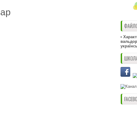
дар
ФАЙЛО
• Харак
вальдорф
українс
ШКОЛА
FACEB