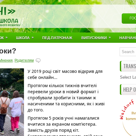
ГО
»
»
»
ОК
ШКОЛА
ПЕД.ПАТРОНАЖ
ВИПУСКНИКИ
НАВЧАН
роки?
Мнения
,
Родителям
TRANSL
У 2019 році світ масово відкрив для 
себе онлайн...
Select L
Протягом кількох тижнів вчителі 
HELP 
перевели уроки в новий формат і 
спробували зробити їх такими ж 
насиченими та корисними, як і живі 
до того. 
Протягом 5 років учні намагалися 
вчитися за екраном комп’ютера. 
Замість друзів поряд кіт. 