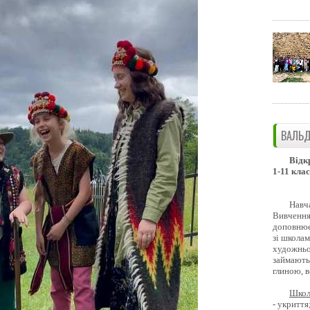
ВАЛЬД
Відк
1-11 клас
Навч
Вивчення 
доповнює
зі школам
художньо
займають
глиною, 
Школ
- укриття