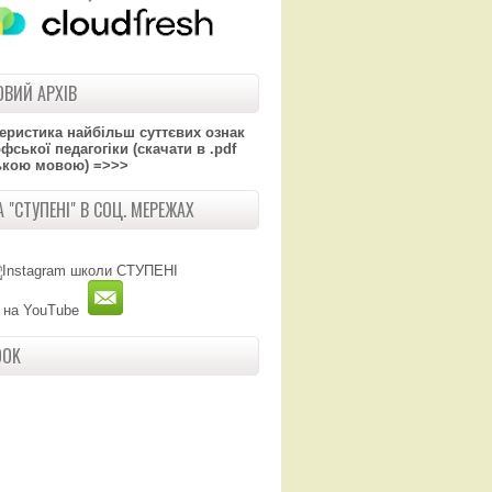
ВИЙ АРХІВ
теристика найбільш суттєвих ознак
ської педагогіки (скачати в .pdf
ькою мовою) =>>>
 "СТУПЕНІ" В СОЦ. МЕРЕЖАХ
OOK