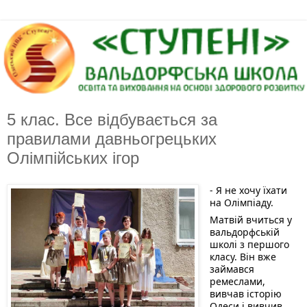
5 клас. Все відбувається за
правилами давньогрецьких
Олімпійських ігор
- Я не хочу їхати 
на Олімпіаду.
Матвій вчиться у 
вальдорфській 
школі з першого 
класу. Він вже 
займався 
ремеслами, 
вивчав історію 
Одеси і вивчив 