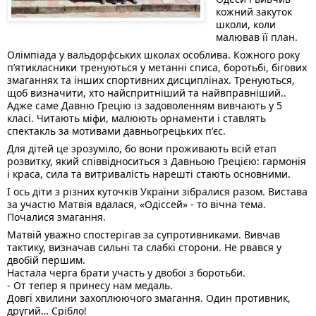
кожний закуток 
школи, коли 
малював її план. 
Олімпіада у вальдорфських школах особлива. Кожного року 
пʼятикласники тренуються у метанні списа, боротьбі, бігових 
змаганнях та інших спортивних дисциплінах. Тренуються, 
щоб визначити, хто найспритніший та найвправніший.
. 
Адже саме Давню Грецію із задоволенням вивчають у 5 
класі. Читають міфи, малюють орнаменти і ставлять 
спектакль за мотивами давньогрецьких пʼєс. 
Для дітей це зрозуміло, бо вони проживають всій етап 
розвитку, який співвідноситься з Давньою Грецією: гармонія 
і краса, сила та витривалість нарешті стають основними.
І ось діти з різних куточків України зібралися разом. Вистава 
за участю Матвія вдалася, «Одіссей» - то вічна тема. 
Почалися змагання.
Матвій уважно спостерігав за супротивниками. Вивчав 
тактику, визначав сильні та слабкі сторони. Не рвався у 
двобій першим. 
Настала черга брати участь у двобої з боротьби. 
- От тепер я принесу нам медаль.
Довгі хвилини захоплюючого змагання. Один противник, 
другий… Срібло!