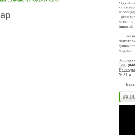
utube.com/watch?v=UR1VV-7CsYo
- група 
- спостер
логопеда
дар
- різні г
ліплення,
іншого).
Усі п
підготовк
допомогти
людьми.
За додат
Тел.
:
(04
Приходь
№ 31-а
Буде
WALDO