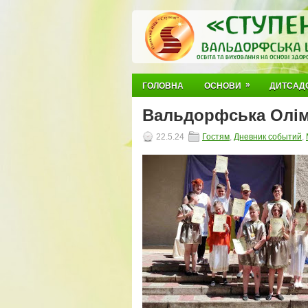
»
ГОЛОВНА
ОСНОВИ
ДИТСАД
Вальдорфська Олімп
22.5.24
Гостям
,
Дневник событий
,