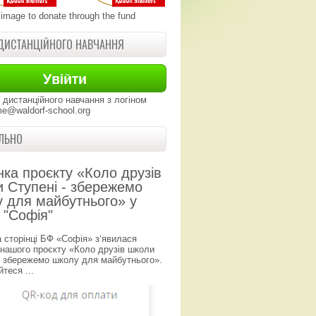
 image to donate through the fund
ДИСТАНЦІЙНОГО НАВЧАННЯ
 дистанційного навчання з логіном
e@waldorf-school.org
ЛЬНО
нка проєкту «Коло друзів
 Ступені - збережемо
 для майбутнього» у
 "Софія"
а сторінці БФ «Софія» з‘явилася
 нашого проєкту «Коло друзів школи
- збережемо школу для майбутнього».
теся ...