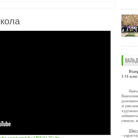
кола
ВАЛЬД
Відк
1-11 клас
Навч
Вивчення 
доповнює
зі школам
художньо
займають
глиною, 
Школ
- укриття