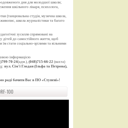
продовженого дня для молодшої школи;
еження шкільного лікаря, психолога,
;
уртки (танцювальна студія, музична школа,
 живопис, школа журналістики та багато
едагогічні зусилля спрямовані на
у дітей до самостійного життя, щоб
 їм стати соціально-зрілими та вільними
ковою інформацією
8)799-70-24
(адм.),
(048)715-66-22
(вахта)
те
:
вул. Сім'ї Глодан (Ільфа та Петрова),
мо раді бачити Вас в ПО «Ступені»!
RF-100