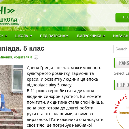
ГО
»
»
»
ОК
ШКОЛА
ПЕД.ПАТРОНАЖ
ВИПУСКНИКИ
НАВЧАН
іада. 5 клас
Мнения
,
Родителям
TRANSL
Давня Греція - це час максимального 
культурного розвитку, гармонії та 
Select L
краси. У розвитку людини ця епоха 
HELP 
відповідає віку 5 класу. 
В 11 років серцебиття та дихання 
людини синхронізуються. Ви можете 
помітити, як дитина стала спокійніша, 
вона вже готова до довгої роботи, 
рухи стають плавними, а вимова - 
виразною. Пʼятикласники опановують 
своє тіло: це потребує неабиякої 