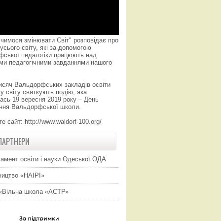
чимося змінювати Світ" розповідає про
усього світу, які за допомогою
фської педагогіки працюють над
ми педагогічними завданнями нашого
исяч Вальдорфських закладів освіти
у світу святкують подію, яка
ась 19 вересня 2019 року – День
ння Вальдорфської школи.
те сайт:
http://www.waldorf-100.org/
ПАРТНЕРИ
амент освіти і науки Одеської ОДА
ицтво «НАІРІ»
«Вільна школа «АСТР»