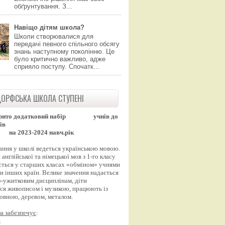
обґрунтування. З...
Навіщо дітям школа?
Школи створювалися для
передачі певного спільного обсягу
знань наступному поколінню. Це
було критично важливо, адже
сприяло поступу. Спочатк...
ОРФСЬКА ШКОЛА СТУПЕНІ
рито додатковий набір
учнів до
ів
на 2023-2024 навч.рік
ання у школі ведеться українською мовою.
англійської та німецької мов з 1-го класу
ться у старших класах «обміном» учнями
и інших країн. Велике значення надається
-ужитковим дисциплінам, діти
ся живописом і музикою, працюють із
вовною, деревом, металом.
а забезпечує
:
;