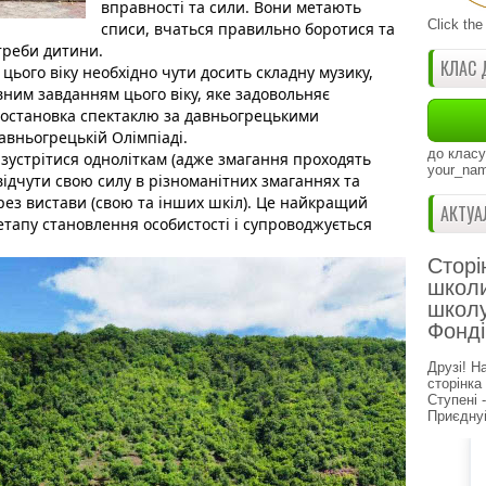
вправності та сили. Вони метають 
Click the
списи, вчаться правильно боротися та 
треби 
дитини. 
КЛАС 
цього віку необхідно чути досить складну музику, 
ним завданням цього віку, яке задовольняє 
постановка спектаклю за давньогрецькими 
авньогрецькій Олімпіаді.
до класу
зустрітися одноліткам (адже змагання проходять 
your_nam
відчути свою силу в різноманітних змаганнях та 
рез вистави (свою та інших шкіл). Це найкращий 
АКТУА
етапу становлення особистості і супроводжується 
Сторі
школи
школу
Фонді
Друзі! Н
сторінка
Ступені 
Приєднуй