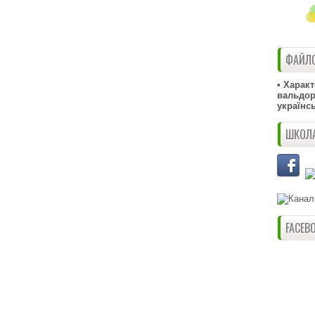
ФАЙЛО
• Харак
вальдорф
українс
ШКОЛА
FACEB