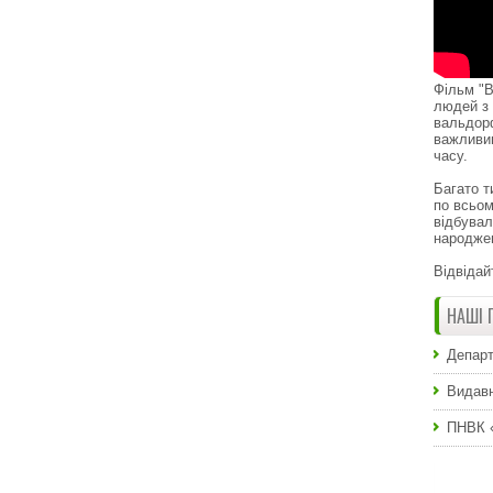
Фільм "В
людей з 
вальдор
важливи
часу.
Багато т
по всьом
відбувал
народже
Відвідай
НАШІ 
Департ
Видавн
ПНВК 