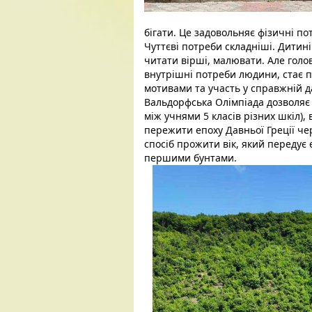
бігати. Це задовольняє фізичні по
Чуттєві потреби складніші. Дитині 
читати вірші, малювати. Але голов
внутрішні потреби людини, стає 
мотивами та участь у справжній д
Вальдорфська Олімпіада дозволяє 
між учнями 5 класів різних шкіл), 
пережити епоху Давньої Греції че
спосіб прожити вік, який передує 
першими бунтами. 