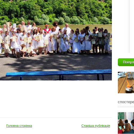
Попул
спостере
Головна сторінка
Старіша публікація