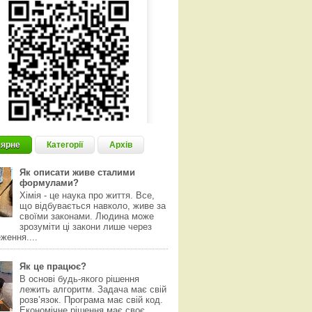
ярне
Категорії
Архів
Як описати живе сталими
формулами?
Хімія - це наука про життя. Все,
що відбувається навколо, живе за
своїми законами. Людина може
зрозуміти ці закони лише через
ження....
Як це працює?
В основі будь-якого рішення
лежить алгоритм. Задача має свій
розвʼязок. Програма має свій код.
Економічне рішення має своє