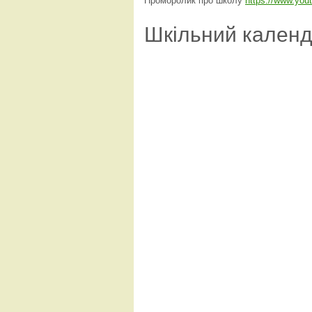
Проморолик про школу
https://www.yo
Шкільний кален