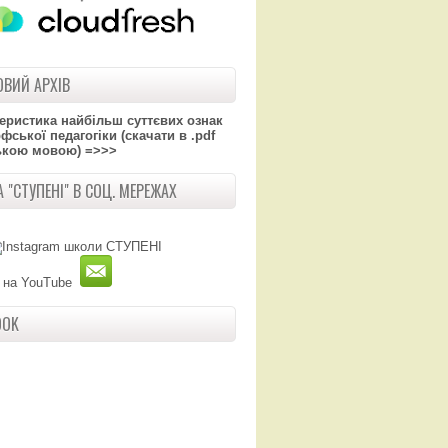
ВИЙ АРХІВ
теристика найбільш суттєвих ознак
ської педагогіки (скачати в .pdf
ькою мовою) =>>>
 "СТУПЕНІ" В СОЦ. МЕРЕЖАХ
OOK