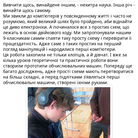
Вивчити щось, винайдене іншим, - нехитра наука. Інша річ - 
винайти щось самому.
Ми звикли до компʼютерів у повсякденному житті і часто не 
розуміємо, який великий шлях було пройдено, аби віднайти 
це диво електроніки. А починалося все з простих схем, що 
лежать в основі двійкового коду. Ми запропонували нашим 
9-класникам самим спаяти таку просту схему і перевірити її 
працездатність. Адже саме з таких простих на перший 
погляд маніпуляцій і народилися перші компʼютери.
Ця робота 
захопила не тільки хлопців, а й дівчат. І вже за 
кілька уроків теоретичної та практичної роботи вони 
створили прототипи обчислювальних машин. Попереду ще 
багато досліджень, адже прості схеми мають перетворитися 
на більш складні, а перед підлітками зʼявляться перші 
обчислювальні машини, створені їхніми руками. 