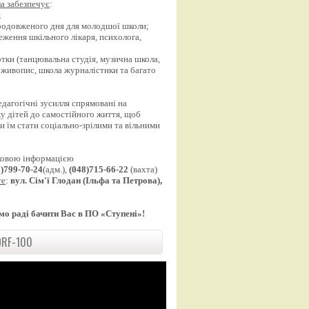
а забезпечує
:
;
продовженого дня для молодшої школи;
еження шкільного лікаря, психолога,
;
уртки (танцювальна студія, музична школа,
 живопис, школа журналістики та багато
едагогічні зусилля спрямовані на
у дітей до самостійного життя, щоб
 їм стати соціально-зрілими та вільними
ковою інформацією
8)799-70-24
(адм.),
(048)715-66-22
(вахта)
те
:
вул. Сім'ї Глодан (Ільфа та Петрова),
мо раді бачити Вас в ПО «Ступені»!
RF-100