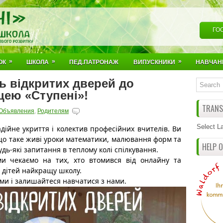
ГО
»
»
»
ОК
ШКОЛА
ПЕД.ПАТРОНАЖ
ВИПУСКНИКИ
НАВЧАН
ь відкритих дверей до
цею «Ступені»!
TRANSL
Объявления
,
Родителям
Select L
дійне укриття і колектив професійних вчителів. Ви
 що таке живі уроки математики, малювання форм та
HELP 
удь-які запитання в теплому колі спілкування.
и чекаємо на тих, хто втомився від онлайну та
х дітей найкращу школу.
ми і залишайтеся навчатися з нами.