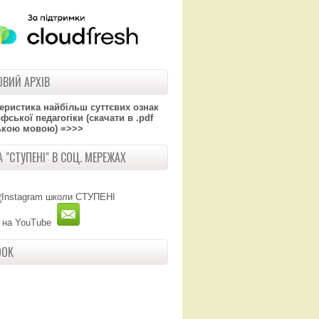
ВИЙ АРХІВ
теристика найбільш суттєвих ознак
ської педагогіки (скачати в .pdf
ькою мовою) =>>>
 "СТУПЕНІ" В СОЦ. МЕРЕЖАХ
OOK