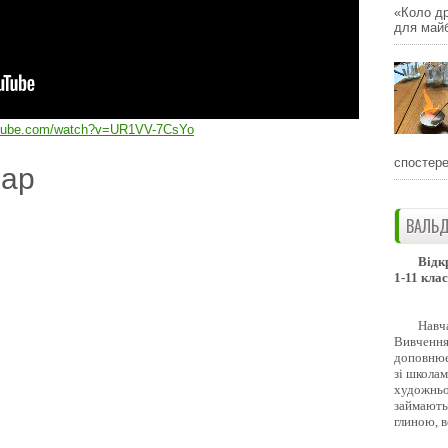
«Коло др
для майб
utube.com/watch?v=UR1VV-7CsYo
спостере
дар
ВАЛЬД
Відк
1-11 клас
Навч
Вивчення 
доповнює
зі школам
художньо
займають
глиною, 