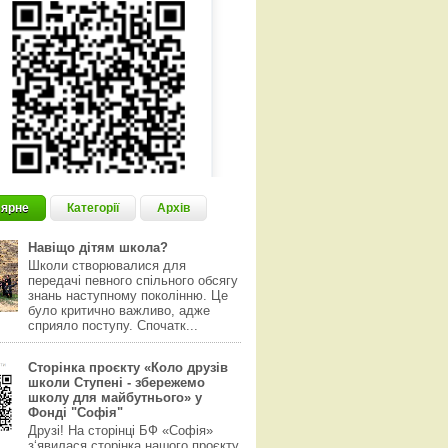
ярне
Категорії
Архів
Навіщо дітям школа?
Школи створювалися для
передачі певного спільного обсягу
знань наступному поколінню. Це
було критично важливо, адже
сприяло поступу. Спочатк...
Сторінка проєкту «Коло друзів
школи Ступені - збережемо
школу для майбутнього» у
Фонді "Софія"
Друзі! На сторінці БФ «Софія»
з‘явилася сторінка нашого проєкту