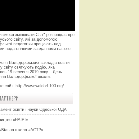
чимося змінювати Світ" розповідає про
усього світу, які за допомогою
фської педагогіки працюють над
ми педагогічними завданнями нашого
исяч Вальдорфських закладів освіти
у світу святкують подію, яка
ась 19 вересня 2019 року – День
ння Вальдорфської школи.
те сайт:
http://www.waldorf-100.org/
ПАРТНЕРИ
амент освіти і науки Одеської ОДА
ицтво «НАІРІ»
«Вільна школа «АСТР»