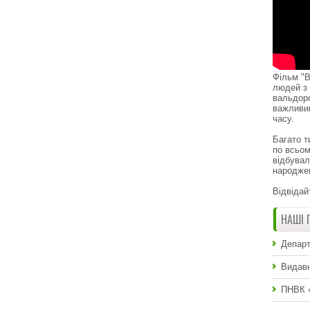
Фільм "В
людей з 
вальдор
важливи
часу.
Багато т
по всьом
відбувал
народже
Відвідай
НАШІ 
Департ
Видавн
ПНВК 