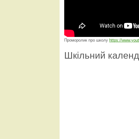
Проморолик про школу
https://www.yo
Шкільний кален