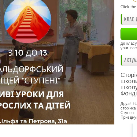
Click the
КЛАС 
до класу
your_nam
АКТУА
Сторі
школи
школу
Фонді
Друзі! Н
сторінка
Ступені 
Приєднуй