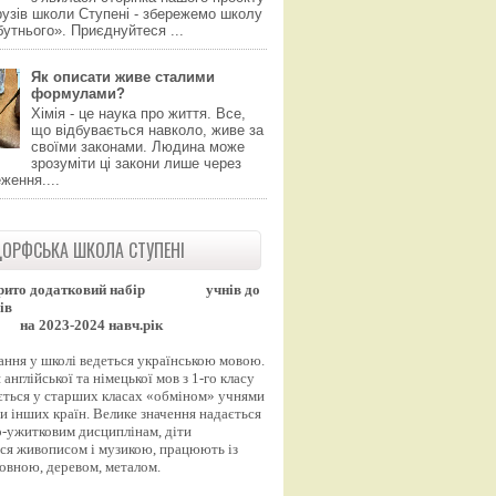
узів школи Ступені - збережемо школу
утнього». Приєднуйтеся ...
Як описати живе сталими
формулами?
Хімія - це наука про життя. Все,
що відбувається навколо, живе за
своїми законами. Людина може
зрозуміти ці закони лише через
ження....
ОРФСЬКА ШКОЛА СТУПЕНІ
рито додатковий набір
учнів до
ів
на 2023-2024 навч.рік
ання у школі ведеться українською мовою.
англійської та німецької мов з 1-го класу
ться у старших класах «обміном» учнями
и інших країн. Велике значення надається
-ужитковим дисциплінам, діти
ся живописом і музикою, працюють із
вовною, деревом, металом.