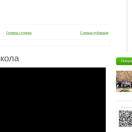
Головна сторінка
Старіша публікація
кола
Попул