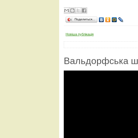
Поделиться…
Новіша публікація
Вальдорфська ш