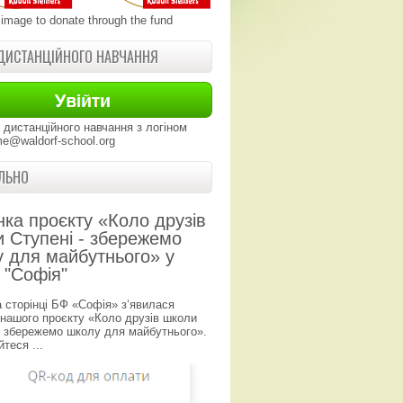
 image to donate through the fund
ДИСТАНЦІЙНОГО НАВЧАННЯ
 дистанційного навчання з логіном
e@waldorf-school.org
ЛЬНО
нка проєкту «Коло друзів
 Ступені - збережемо
 для майбутнього» у
 "Софія"
а сторінці БФ «Софія» з‘явилася
 нашого проєкту «Коло друзів школи
- збережемо школу для майбутнього».
теся ...