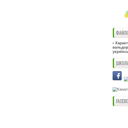
ФАЙЛО
• Харак
вальдорф
українс
ШКОЛА
FACEB