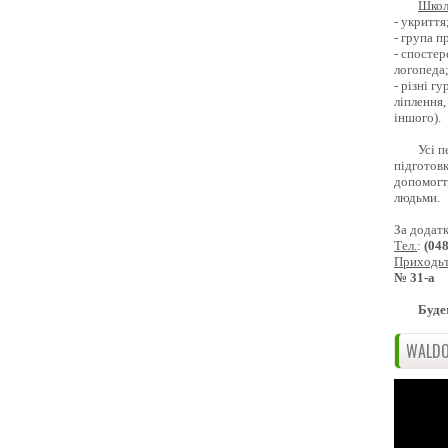
Школ
- укриття
- група 
- спостер
логопеда
- різні г
ліплення,
іншого).
Усі п
підготовк
допомогти
людьми.
За додат
Тел.
:
(04
Приходь
№ 31-а
Буде
WALDO