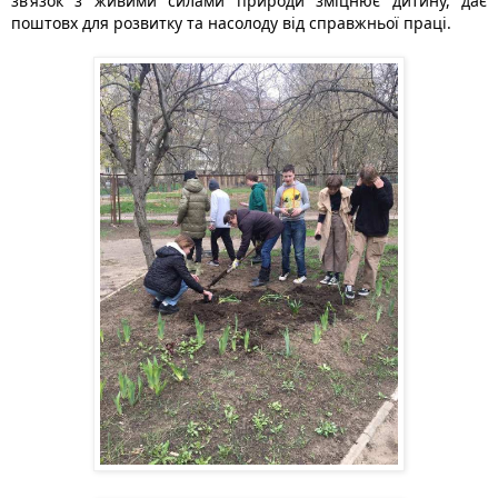
зв’язок з живими силами природи зміцнює дитину, дає 
поштовх для розвитку та насолоду від справжньої праці.