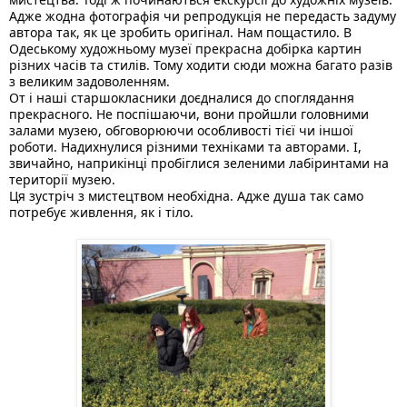
Адже жодна фотографія чи репродукція не передасть задуму 
автора так, як це зробить оригінал. Нам пощастило. В 
Одеському художньому музеї прекрасна добірка картин 
різних часів та стилів. Тому 
ходити сюди можна багато разів 
з великим задоволенням. 
От і наші старшокласники доєдналися до споглядання 
прекрасного. Не поспішаючи, вони пройшли головними 
залами музею, обговорюючи особливості тієї чи іншої 
роботи. Надихнулися різними техніками та авторами. І, 
звичайно, наприкінці пробіглися зеленими лабіринтами на 
території музею.
Ця зустріч з мистецтвом необхідна. Адже душа так само 
потребує живлення, як і тіло. 