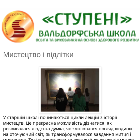
Мистецтво і підлітки
У старшій школі починаються цикли лекцій з історії 
мистецтв. Це прекрасна можливість дізнатися, як 
розвивалася людська думка, як змінювався погляд людини 
на оточуючий світ, як трансформувалося завдання митця і 
мистецтва. Тоді ж починаються екскурсії до художніх музеїв. 