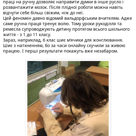
праці на ручну дозволяє направити думки в інше русло і 
розвантажити мозок. Після плідної роботи можна навіть 
відчути себе більш свіжим, ніж до неї. 
Цей феномен давно відомий вальдорфським вчителям. Адже 
саме ручна праця тренує волю. Тому уроки рукоділля та 
ремесла супроводжують дитину протягом всього шкільного 
життя - з 1 до 11 класу. 
Зараз, наприклад, 6 клас шиє м’ячики для жонглювання. 
Шиє з 
натхненням, бо за часи онлайну скучили за живою 
працею. І перші результати покажуть вже незабаром. 