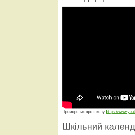
Проморолик про школу
https://www.yo
Шкільний кален