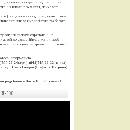
продовженого дня для молодшої школи;
еження шкільного лікаря, психолога,
;
уртки (танцювальна студія, музична школа,
 живопис, школа журналістики та багато
едагогічні зусилля спрямовані на
у дітей до самостійного життя, щоб
 їм стати соціально-зрілими та вільними
ковою інформацією
8)799-70-24
(адм.),
(048)715-66-22
(вахта)
те
:
вул. Сім'ї Глодан (Ільфа та Петрова),
мо раді бачити Вас в ПО «Ступені»!
RF-100