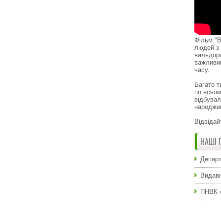
Фільм "В
людей з 
вальдор
важливи
часу.
Багато т
по всьом
відбувал
народже
Відвідай
НАШІ 
Департ
Видавн
ПНВК 