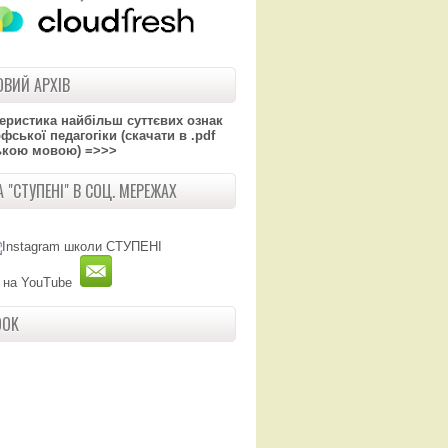
ВИЙ АРХІВ
теристика найбільш суттєвих ознак
ської педагогіки (скачати в .pdf
ькою мовою) =>>>
 "СТУПЕНІ" В СОЦ. МЕРЕЖАХ
OOK