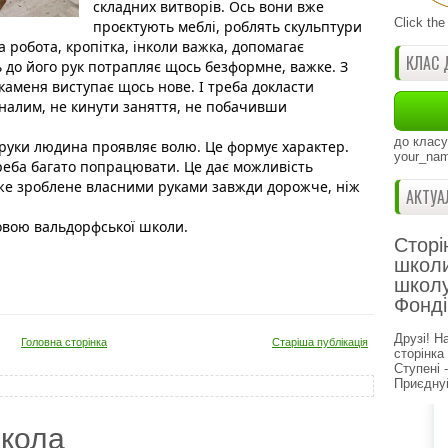
складних витворів. Ось вони вже 
Click the
проєктують меблі, роблять скульптури 
 робота, кропітка, інколи важка, допомагає 
КЛАС 
сь до його рук потрапляє щось безформне, важке. З 
аменя виступає щось нове. І треба докласти 
оналим, не кинути заняття, не побачивши 
до класу
руки людина проявляє волю. Це формує характер. 
your_nam
еба багато попрацювати. Це дає можливість 
е зроблене власними руками завжди дорожче, ніж 
АКТУА
овою вальдорфської школи. 
Сторі
школи
школу
Фонді
Друзі! Н
Головна сторінка
Старіша публікація
сторінка
Ступені 
Приєднуй
кола