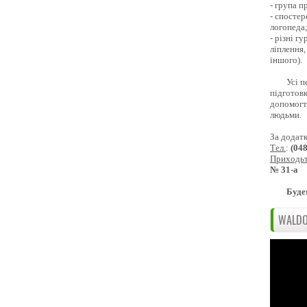
- група 
- спостер
логопеда
- різні г
ліплення,
іншого).
Усі п
підготовк
допомогти
людьми.
За додат
Тел.
:
(04
Приходь
№ 31-а
Буде
WALDO