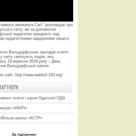
чимося змінювати Світ" розповідає про
усього світу, які за допомогою
фської педагогіки працюють над
ми педагогічними завданнями нашого
исяч Вальдорфських закладів освіти
у світу святкують подію, яка
ась 19 вересня 2019 року – День
ння Вальдорфської школи.
те сайт:
http://www.waldorf-100.org/
ПАРТНЕРИ
амент освіти і науки Одеської ОДА
ицтво «НАІРІ»
«Вільна школа «АСТР»