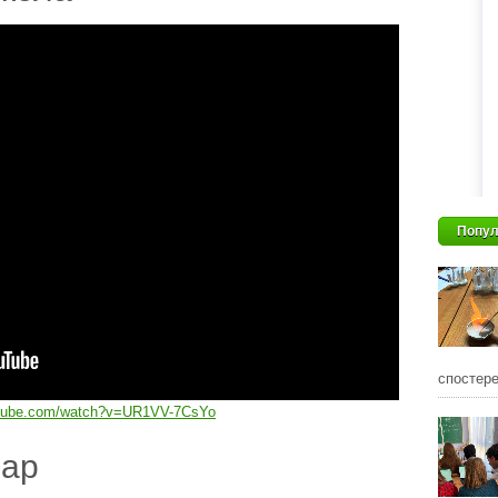
Попул
спостере
utube.com/watch?v=UR1VV-7CsYo
дар