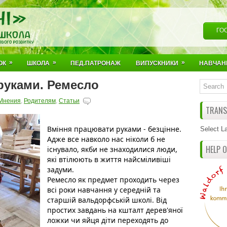
ГО
»
»
»
ОК
ШКОЛА
ПЕД.ПАТРОНАЖ
ВИПУСКНИКИ
НАВЧАН
руками. Ремесло
Мнения
,
Родителям
,
Статьи
TRANSL
Вміння працювати руками - безцінне. 
Select L
Адже все навколо нас ніколи б не 
HELP 
існувало, якби не знаходилися люди, 
які втілюють в життя найсміливіші 
задуми.
Ремесло як предмет проходить через 
всі роки навчання у середній та 
старшій вальдорфській школі. Від 
простих завдань на кшталт дерев'яної 
ложки чи яйця діти переходять до 