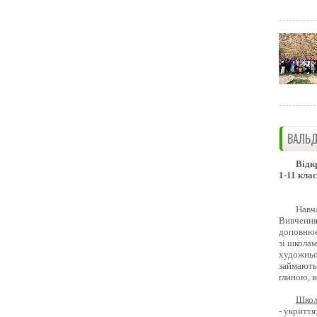
ВАЛЬД
Відк
1-11 клас
Навч
Вивчення 
доповнює
зі школам
художньо
займають
глиною, 
Школ
- укриття