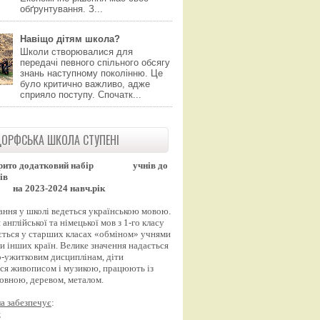
обґрунтування. З...
Навіщо дітям школа?
Школи створювалися для
передачі певного спільного обсягу
знань наступному поколінню. Це
було критично важливо, адже
сприяло поступу. Спочатк...
ОРФСЬКА ШКОЛА СТУПЕНІ
рито додатковий набір
учнів до
ів
на 2023-2024 навч.рік
ання у школі ведеться українською мовою.
англійської та німецької мов з 1-го класу
ться у старших класах «обміном» учнями
и інших країн. Велике значення надається
-ужитковим дисциплінам, діти
ся живописом і музикою, працюють із
вовною, деревом, металом.
а забезпечує
:
;