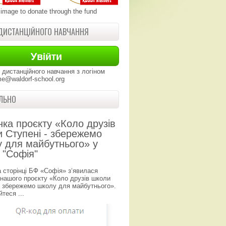
 image to donate through the fund
ДИСТАНЦІЙНОГО НАВЧАННЯ
 дистанційного навчання з логіном
e@waldorf-school.org
ЛЬНО
нка проєкту «Коло друзів
 Ступені - збережемо
 для майбутнього» у
 "Софія"
а сторінці БФ «Софія» з‘явилася
 нашого проєкту «Коло друзів школи
- збережемо школу для майбутнього».
теся ...