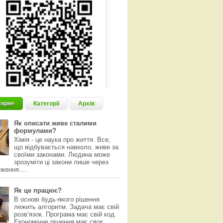
ярне
Категорії
Архів
Як описати живе сталими
формулами?
Хімія - це наука про життя. Все,
що відбувається навколо, живе за
своїми законами. Людина може
зрозуміти ці закони лише через
ження....
Як це працює?
В основі будь-якого рішення
лежить алгоритм. Задача має свій
розвʼязок. Програма має свій код.
Економічне рішення має своє