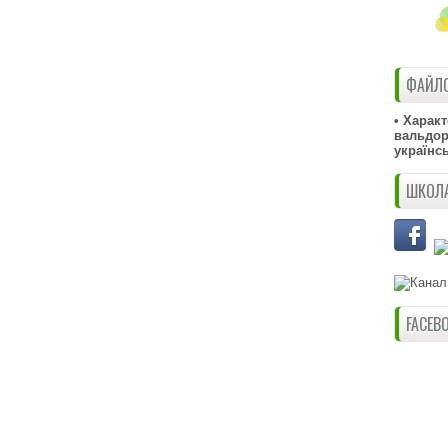
ФАЙЛО
• Харак
вальдорф
українс
ШКОЛА
FACEB