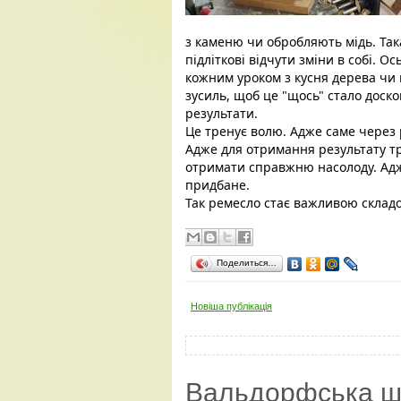
з каменю чи обробляють мідь. Така
підліткові відчути зміни в собі. О
кожним уроком з кусня дерева чи к
зусиль, щоб це "щось" стало доск
результати. 
Це тренує волю. Адже саме через 
Адже для отримання результату тр
отримати справжню насолоду. Адж
придбане. 
Так ремесло стає важливою склад
Поделиться…
Новіша публікація
Вальдорфська ш