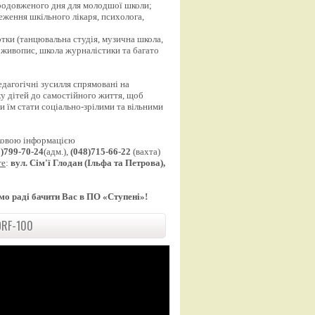
продовженого дня для молодшої школи;
еження шкільного лікаря, психолога,
;
уртки (танцювальна студія, музична школа,
 живопис, школа журналістики та багато
едагогічні зусилля спрямовані на
у дітей до самостійного життя, щоб
 їм стати соціально-зрілими та вільними
ковою інформацією
8)799-70-24
(адм.),
(048)715-66-22
(вахта)
те
:
вул. Сім'ї Глодан (Ільфа та Петрова),
мо раді бачити Вас в ПО «Ступені»!
RF-100