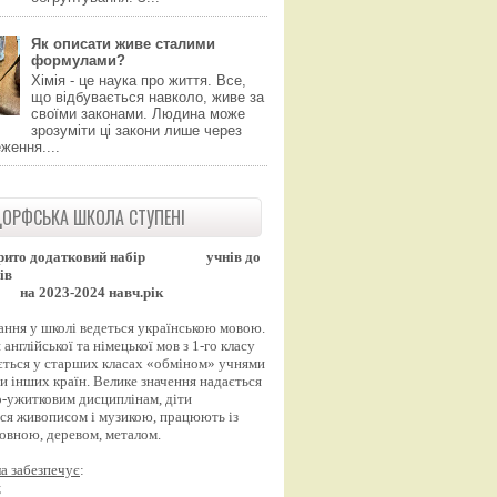
Як описати живе сталими
формулами?
Хімія - це наука про життя. Все,
що відбувається навколо, живе за
своїми законами. Людина може
зрозуміти ці закони лише через
ження....
ОРФСЬКА ШКОЛА СТУПЕНІ
рито додатковий набір
учнів до
ів
на 2023-2024 навч.рік
ання у школі ведеться українською мовою.
англійської та німецької мов з 1-го класу
ться у старших класах «обміном» учнями
и інших країн. Велике значення надається
-ужитковим дисциплінам, діти
ся живописом і музикою, працюють із
вовною, деревом, металом.
а забезпечує
:
;