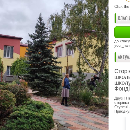
Click the
КЛАС 
до класу
your_nam
АКТУА
Сторі
школи
школу
Фонді
Друзі! Н
сторінка
Ступені 
Приєднуй