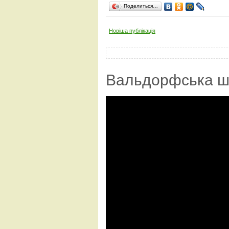
Поделиться…
Новіша публікація
Вальдорфська ш