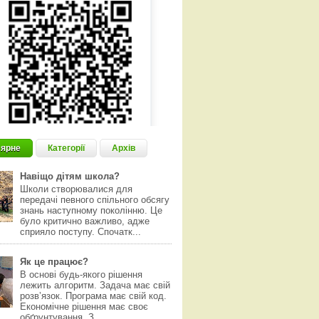
ярне
Категорії
Архів
Навіщо дітям школа?
Школи створювалися для
передачі певного спільного обсягу
знань наступному поколінню. Це
було критично важливо, адже
сприяло поступу. Спочатк...
Як це працює?
В основі будь-якого рішення
лежить алгоритм. Задача має свій
розвʼязок. Програма має свій код.
Економічне рішення має своє
обґрунтування. З...