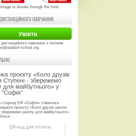
 image to donate through the fund
ДИСТАНЦІЙНОГО НАВЧАННЯ
 дистанційного навчання з логіном
e@waldorf-school.org
ЛЬНО
нка проєкту «Коло друзів
 Ступені - збережемо
 для майбутнього» у
 "Софія"
а сторінці БФ «Софія» з‘явилася
 нашого проєкту «Коло друзів школи
- збережемо школу для майбутнього».
теся ...