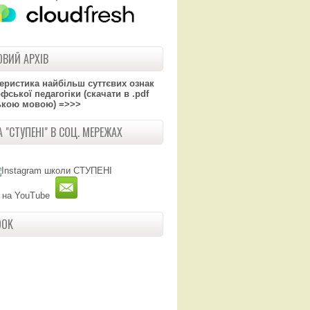
ВИЙ АРХІВ
теристика найбільш суттєвих ознак
ської педагогіки (скачати в .pdf
ькою мовою) =>>>
 "СТУПЕНІ" В СОЦ. МЕРЕЖАХ
OOK