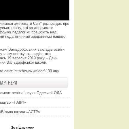
чимося змінювати Світ" розповідає про
усього світу, які за допомогою
фської педагогіки працюють над
ми педагогічними завданнями нашого
исяч Вальдорфських закладів освіти
у світу святкують подію, яка
ась 19 вересня 2019 року – День
ння Вальдорфської школи.
те сайт:
http://www.waldorf-100.org/
ПАРТНЕРИ
амент освіти і науки Одеської ОДА
ицтво «НАІРІ»
«Вільна школа «АСТР»