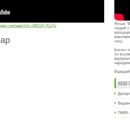
Фільм "В
utube.com/watch?v=UR1VV-7CsYo
людей з 
вальдор
важливи
дар
часу.
Багато т
по всьом
відбувал
народже
Відвідай
НАШІ 
Департ
Видавн
ПНВК 