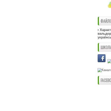
ФАЙЛО
• Харак
вальдорф
українс
ШКОЛА
FACEB