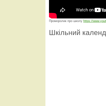
Проморолик про школу
https://www.yo
Шкільний кален