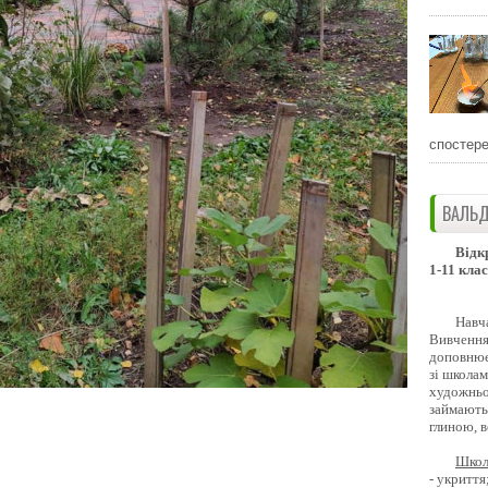
спостере
ВАЛЬД
Відк
1-11 клас
Навч
Вивчення 
доповнює
зі школам
художньо
займають
глиною, 
Школ
- укриття