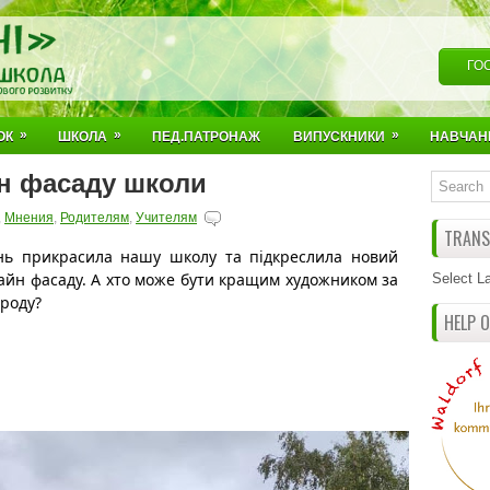
ГО
»
»
»
ОК
ШКОЛА
ПЕД.ПАТРОНАЖ
ВИПУСКНИКИ
НАВЧАН
йн фасаду школи
,
Мнения
,
Родителям
,
Учителям
TRANSL
нь прикрасила нашу школу та підкреслила новий 
айн фасаду. А хто може бути кращим художником за 
Select L
роду? 
HELP 