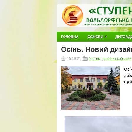
»
ГОЛОВНА
ОСНОВИ
ДИТСАД
Осінь. Новий диза
15.10.21
Гостям
,
Дневник событий
Осі
диз
при