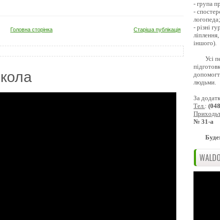
- група 
- спостер
логопеда
- різні г
Головна сторінка
Старіша публікація
ліплення,
іншого).
Усі п
підготовк
кола
допомогти
людьми.
За додат
Тел.
:
(04
Приходь
№ 31-а
Буде
WALDO