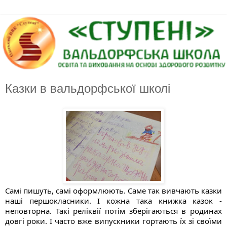
Казки в вальдорфської школі
Самі пишуть, самі оформлюють. Саме так вивчають казки 
наші першокласники. І кожна така книжка казок - 
неповторна. Такі реліквії потім зберігаються в родинах 
довгі роки. І часто вже випускники гортають їх зі своїми 