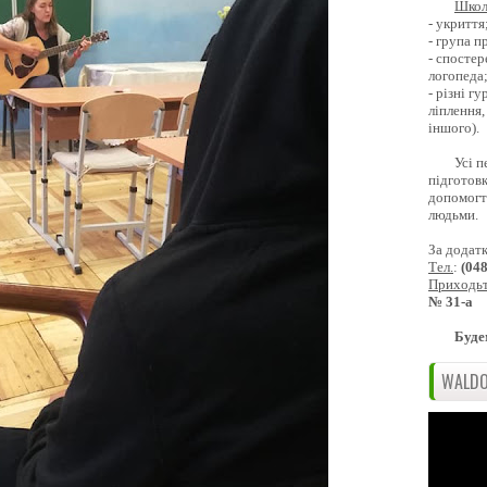
Школ
- укриття
- група 
- спостер
логопеда
- різні г
ліплення,
іншого).
Усі п
підготовк
допомогти
людьми.
За додат
Тел.
:
(04
Приходь
№ 31-а
Буде
WALDO