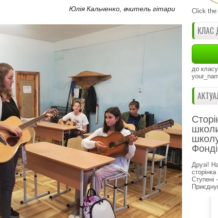
Юлія Кальченко, вчитель гітари
Click the
КЛАС 
до класу
your_nam
АКТУА
Сторі
школи
школу
Фонді
Друзі! Н
сторінка
Ступені 
Приєднуй