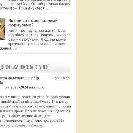
узів школи Ступені - збережемо школу
утнього». Приєднуйтеся ...
Як описати живе сталими
формулами?
Хімія - це наука про життя. Все,
що відбувається навколо, живе за
своїми законами. Людина може
зрозуміти ці закони лише через
ження....
ОРФСЬКА ШКОЛА СТУПЕНІ
рито додатковий набір
учнів до
ів
на 2023-2024 навч.рік
ання у школі ведеться українською мовою.
англійської та німецької мов з 1-го класу
ться у старших класах «обміном» учнями
и інших країн. Велике значення надається
-ужитковим дисциплінам, діти
ся живописом і музикою, працюють із
вовною, деревом, металом.