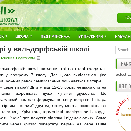
ГО
»
»
»
ОК
ШКОЛА
ПЕД.ПАТРОНАЖ
ВИПУСКНИКИ
НАВЧАН
арі у вальдорфській школі
,
Мнения
,
Родителям
TRANSL
альдорфській школі навчання грі на гітарі входить в
Select L
овну програму 7 класу. Для цього виділяється ціла
ха. Кожний ранок семикласника починається з гітари.
HELP 
у саме гітара? Діти у віці 12-13 років, незважаючи на
нішню жорсткість, дуже чутливі душевно. Це
важливий час для формування світу почуттів. І гітара
є вірним "теплим" другом, якому можна розповісти всі
 таємниці. Крім того, гармонійні послідовності акордів
ать "їжею" для почуттів підлітка і підсилюють їх. Саме
ойти через кризис пубертату, беручи на себе зайве