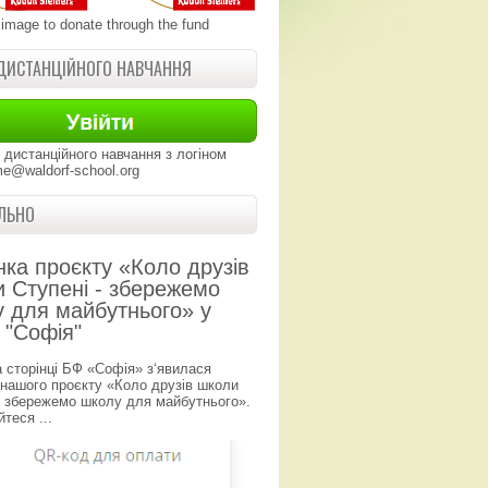
 image to donate through the fund
ДИСТАНЦІЙНОГО НАВЧАННЯ
 дистанційного навчання з логіном
e@waldorf-school.org
ЛЬНО
нка проєкту «Коло друзів
 Ступені - збережемо
 для майбутнього» у
 "Софія"
а сторінці БФ «Софія» з‘явилася
 нашого проєкту «Коло друзів школи
- збережемо школу для майбутнього».
теся ...