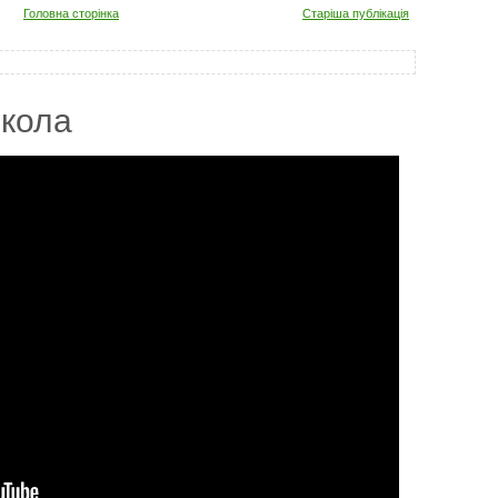
Головна сторінка
Старіша публікація
кола