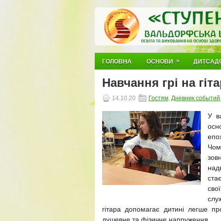
»
ГОЛОВНА
ОСНОВИ
ДИТСАД
Навчання грі на гіт
14.10.20
Гостям
,
Дневник событий
У в
осн
епо
Чом
зов
над
ста
свої
служ
гітара допомагає дитині легше пр
душевне та фізичне напруження.