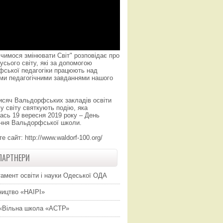
чимося змінювати Світ" розповідає про
усього світу, які за допомогою
фської педагогіки працюють над
ми педагогічними завданнями нашого
исяч Вальдорфських закладів освіти
у світу святкують подію, яка
ась 19 вересня 2019 року – День
ння Вальдорфської школи.
те сайт:
http://www.waldorf-100.org/
ПАРТНЕРИ
амент освіти і науки Одеської ОДА
ицтво «НАІРІ»
«Вільна школа «АСТР»