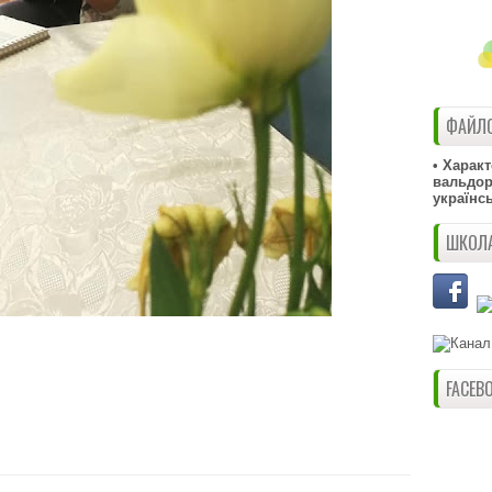
ФАЙЛО
• Харак
вальдорф
українс
ШКОЛА
FACEB