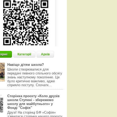
ярне
Категорії
Архів
Навіщо дітям школа?
Школи створювалися для
передачі певного спільного обсягу
знань наступному поколінню. Це
було критично важливо, адже
сприяло поступу. Спочатк...
Сторінка проєкту «Коло друзів
школи Ступені - збережемо
школу для майбутнього» у
Фонді "Софія"
Друзі! На сторінці БФ «Софія»
з‘явилася сторінка нашого проєкту