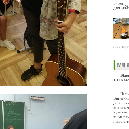
«Коло др
для майб
спостере
ВАЛЬД
Відк
1-11 клас
Навч
Вивчення 
доповнює
зі школам
художньо
займають
глиною, 