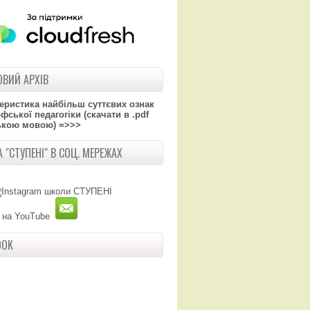
ВИЙ АРХІВ
теристика найбільш суттєвих ознак
ської педагогіки (скачати в .pdf
ькою мовою) =>>>
 "СТУПЕНІ" В СОЦ. МЕРЕЖАХ
OOK