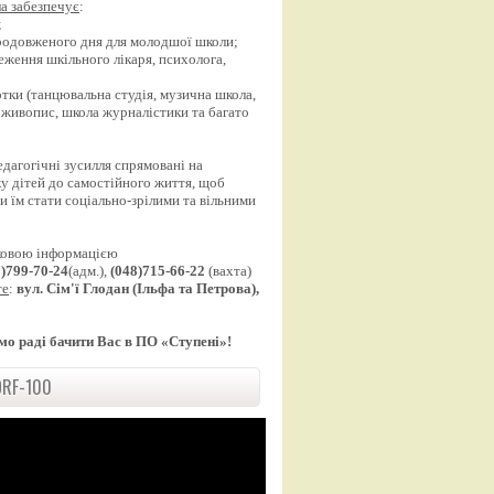
а забезпечує
:
;
продовженого дня для молодшої школи;
еження шкільного лікаря, психолога,
;
уртки (танцювальна студія, музична школа,
 живопис, школа журналістики та багато
едагогічні зусилля спрямовані на
у дітей до самостійного життя, щоб
 їм стати соціально-зрілими та вільними
ковою інформацією
8)799-70-24
(адм.),
(048)715-66-22
(вахта)
те
:
вул. Сім'ї Глодан (Ільфа та Петрова),
мо раді бачити Вас в ПО «Ступені»!
RF-100