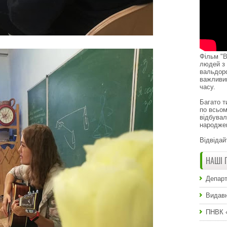
Фільм "В
людей з 
вальдор
важливи
часу.
Багато т
по всьом
відбувал
народже
Відвідай
НАШІ 
Департ
Видавн
ПНВК 