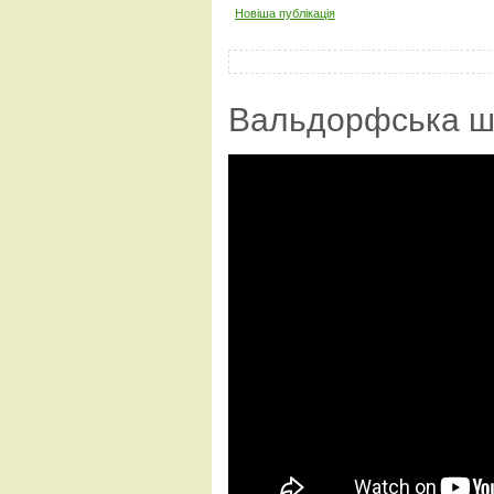
Новіша публікація
Вальдорфська ш