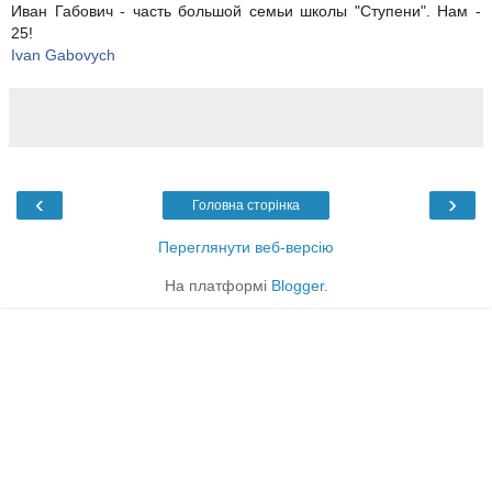
Иван Габович - часть большой семьи школы "Ступени". Нам -
25!
Ivan Gabovych
‹
›
Головна сторінка
Переглянути веб-версію
На платформі
Blogger
.