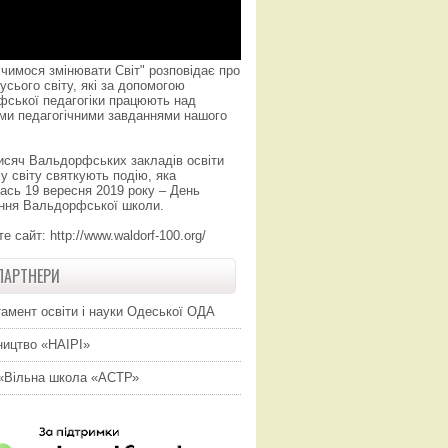
чимося змінювати Світ" розповідає про
усього світу, які за допомогою
фської педагогіки працюють над
ми педагогічними завданнями нашого
исяч Вальдорфських закладів освіти
у світу святкують подію, яка
ась 19 вересня 2019 року – День
ння Вальдорфської школи.
те сайт:
http://www.waldorf-100.org/
ПАРТНЕРИ
амент освіти і науки Одеської ОДА
ицтво «НАІРІ»
«Вільна школа «АСТР»