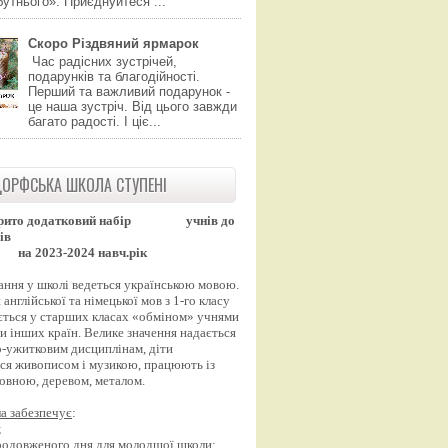
утнього». Приєднуйтеся ...
Скоро Різдвяний ярмарок
Час радісних зустрічей,
подарунків та благодійності.
Перший та важливий подарунок -
це наша зустріч. Від цього завжди
багато радості. І ціє...
ОРФСЬКА ШКОЛА СТУПЕНІ
рито додатковий набір
учнів до
ів
на 2023-2024 навч.рік
ання у школі ведеться українською мовою.
англійської та німецької мов з 1-го класу
ться у старших класах «обміном» учнями
и інших країн. Велике значення надається
-ужитковим дисциплінам, діти
ся живописом і музикою, працюють із
вовною, деревом, металом.
а забезпечує
:
;
продовженого дня для молодшої школи;