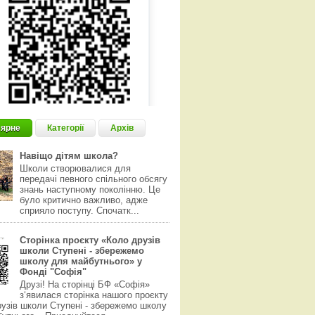
ярне
Категорії
Архів
Навіщо дітям школа?
Школи створювалися для
передачі певного спільного обсягу
знань наступному поколінню. Це
було критично важливо, адже
сприяло поступу. Спочатк...
Сторінка проєкту «Коло друзів
школи Ступені - збережемо
школу для майбутнього» у
Фонді "Софія"
Друзі! На сторінці БФ «Софія»
з‘явилася сторінка нашого проєкту
узів школи Ступені - збережемо школу