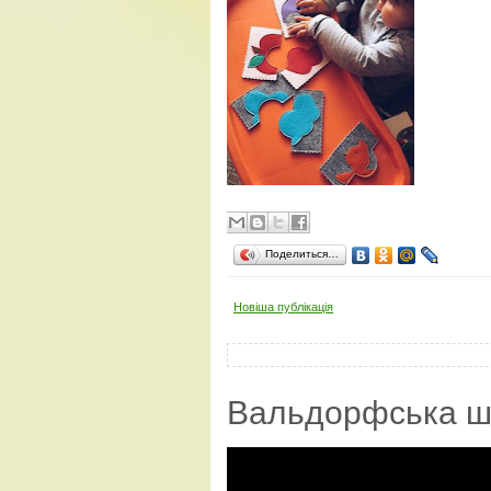
Поделиться…
Новіша публікація
Вальдорфська ш