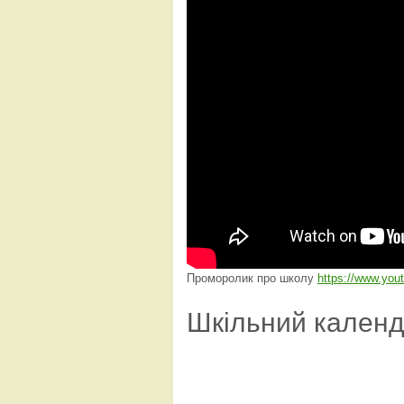
Проморолик про школу
https://www.yo
Шкільний кален