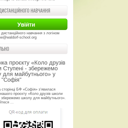
ДИСТАНЦІЙНОГО НАВЧАННЯ
 дистанційного навчання з логіном
e@waldorf-school.org
ЛЬНО
нка проєкту «Коло друзів
 Ступені - збережемо
 для майбутнього» у
 "Софія"
а сторінці БФ «Софія» з‘явилася
 нашого проєкту «Коло друзів школи
- збережемо школу для майбутнього».
теся ...