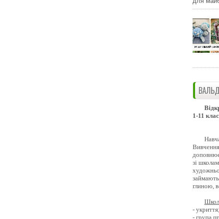
для майб
ВАЛЬД
Відк
1-11 клас
Навч
Вивчення 
доповнює
зі школам
художньо
займають
глиною, 
Школ
- укриття
- група 