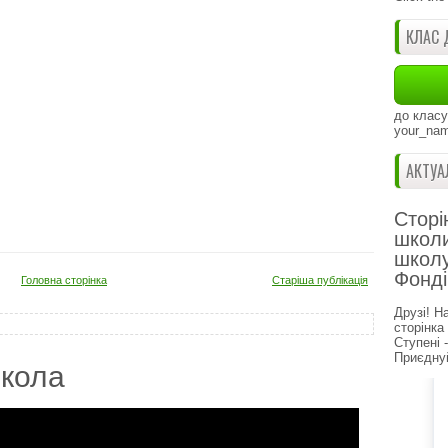
КЛАС 
до класу
your_nam
АКТУА
Сторі
школи
школу
Фонді
Головна сторінка
Старіша публікація
Друзі! Н
сторінка
Ступені 
Приєднуй
кола