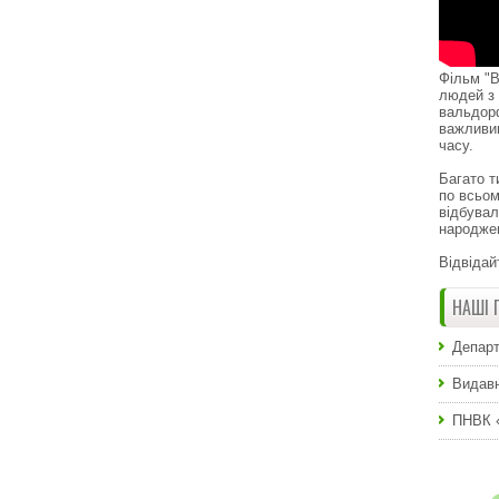
Фільм "В
людей з 
вальдор
важливи
часу.
Багато т
по всьом
відбувал
народже
Відвідай
НАШІ 
Департ
Видавн
ПНВК 