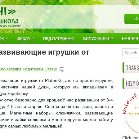
ГО
»
»
»
ОК
ШКОЛА
ПЕД.ПАТРОНАЖ
ВИПУСКНИКИ
НАВЧАН
Развивающие игрушки от
TRANSL
Объявления
,
Родителям
,
Статьи
ивающие игрушки от PlatonKo, это не просто игрушки,
HELP 
 частичка нашей души, которую мы вкладываем в
дую коробочку
олютно безопасно для крошек
У нас развивашки от 3-4
 до 4-5 лет и старше
Сшиты из фетра, льна, хлопка и
ша. Магнитные наборы, слюнявчики, развивающие
жечки и зайки-сплюшки и многое другое можно найти у
 для самых любимых малышей
Click the