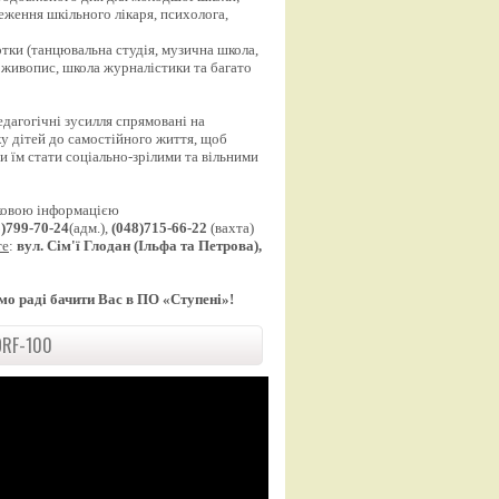
еження шкільного лікаря, психолога,
;
уртки (танцювальна студія, музична школа,
 живопис, школа журналістики та багато
едагогічні зусилля спрямовані на
у дітей до самостійного життя, щоб
 їм стати соціально-зрілими та вільними
ковою інформацією
8)799-70-24
(адм.),
(048)715-66-22
(вахта)
те
:
вул. Сім'ї Глодан (Ільфа та Петрова),
мо раді бачити Вас в ПО «Ступені»!
RF-100