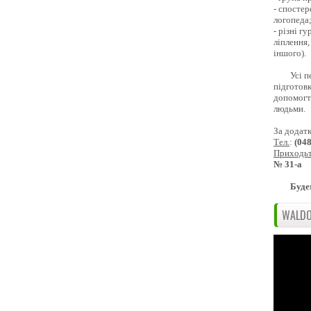
- спостер
логопеда
- різні г
ліплення,
іншого).
Усі п
підготовк
допомогти
людьми.
За додат
Тел.
:
(04
Приходь
№ 31-а
Буде
WALDO