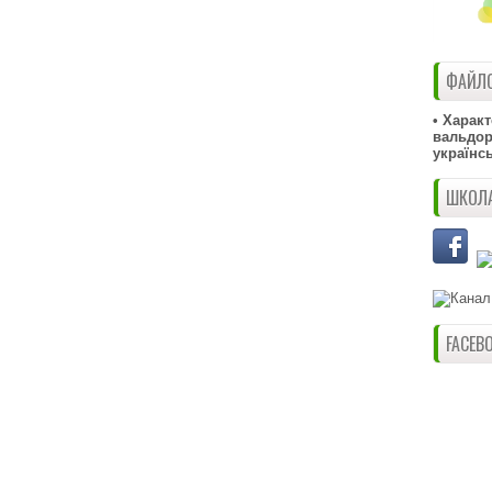
ФАЙЛО
• Харак
вальдорф
українс
ШКОЛА
FACEB