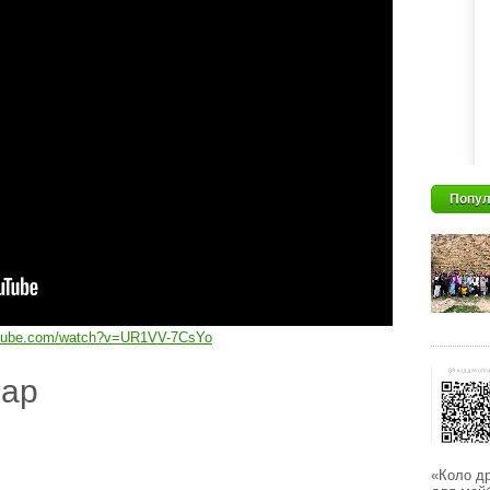
Попул
utube.com/watch?v=UR1VV-7CsYo
дар
«Коло др