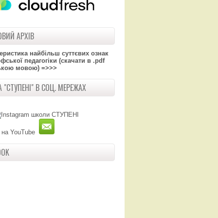
ВИЙ АРХІВ
теристика найбільш суттєвих ознак
ської педагогіки (скачати в .pdf
ькою мовою) =>>>
 "СТУПЕНІ" В СОЦ. МЕРЕЖАХ
OOK