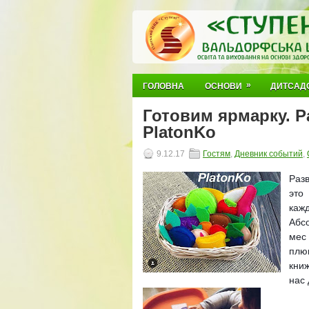
»
ГОЛОВНА
ОСНОВИ
ДИТСАД
Готовим ярмарку. 
PlatonKo
9.12.17
Гостям
,
Дневник событий
,
Разв
это
каж
Абс
мес
плю
кни
нас