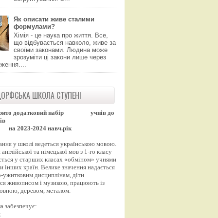
Як описати живе сталими
формулами?
Хімія - це наука про життя. Все,
що відбувається навколо, живе за
своїми законами. Людина може
зрозуміти ці закони лише через
ження....
ОРФСЬКА ШКОЛА СТУПЕНІ
рито додатковий набір
учнів до
ів
на 2023-2024 навч.рік
ання у школі ведеться українською мовою.
англійської та німецької мов з 1-го класу
ться у старших класах «обміном» учнями
и інших країн. Велике значення надається
-ужитковим дисциплінам, діти
ся живописом і музикою, працюють із
вовною, деревом, металом.
а забезпечує
:
;