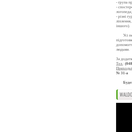
- група 
- спостер
логопеда
- різні г
ліплення,
іншого).
Усі п
підготовк
допомогти
людьми.
За додат
Тел.
:
(04
Приходь
№ 31-а
Буде
WALDO