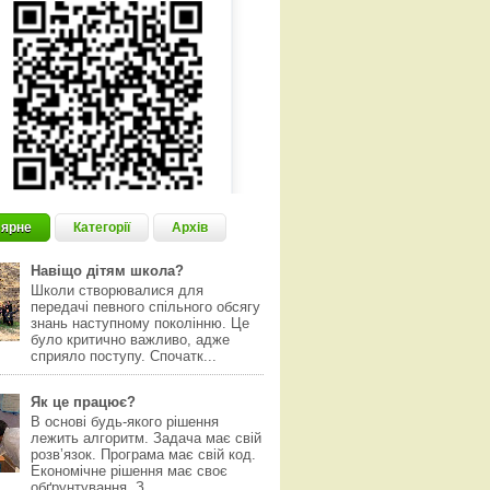
ярне
Категорії
Архів
Навіщо дітям школа?
Школи створювалися для
передачі певного спільного обсягу
знань наступному поколінню. Це
було критично важливо, адже
сприяло поступу. Спочатк...
Як це працює?
В основі будь-якого рішення
лежить алгоритм. Задача має свій
розвʼязок. Програма має свій код.
Економічне рішення має своє
обґрунтування. З...