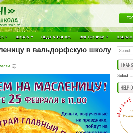
ГО
»
»
»
ОК
ШКОЛА
ПЕД.ПАТРОНАЖ
ВИПУСКНИКИ
НАВЧАН
леницу в вальдорфскую школу
TRANSL
телям
Select L
HELP 