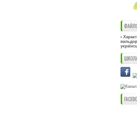
ФАЙЛО
• Харак
вальдорф
українс
ШКОЛА
FACEB