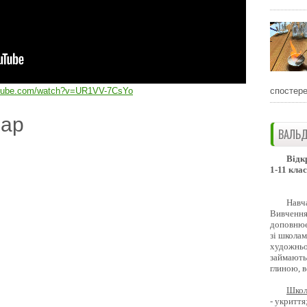
спостере
utube.com/watch?v=UR1VV-7CsYo
дар
ВАЛЬД
Відк
1-11 клас
Навч
Вивчення 
доповнює
зі школам
художньо
займають
глиною, 
Школ
- укриття