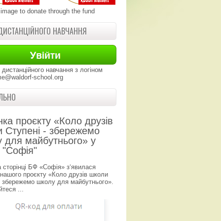
 image to donate through the fund
ДИСТАНЦІЙНОГО НАВЧАННЯ
 дистанційного навчання з логіном
e@waldorf-school.org
ЛЬНО
нка проєкту «Коло друзів
 Ступені - збережемо
 для майбутнього» у
 "Софія"
а сторінці БФ «Софія» з‘явилася
 нашого проєкту «Коло друзів школи
- збережемо школу для майбутнього».
теся ...