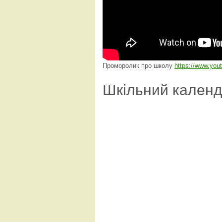
Проморолик про школу
https://www.yo
Шкільний кален