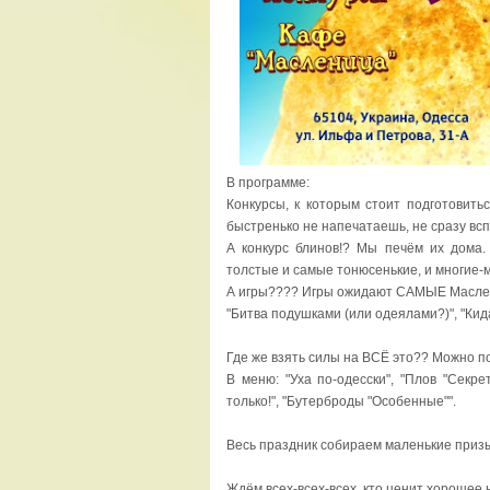
В программе:
Конкурсы, к которым стоит подготовит
быстренько не напечатаешь, не сразу всп
А конкурс блинов!? Мы печём их дома
толстые и самые тонюсенькие, и многие-м
А игры???? Игры ожидают САМЫЕ Маслени
"Битва подушками (или одеялами?)", "Кидан
Где же взять силы на ВСЁ это?? Можно п
В меню: "Уха по-одесски", "Плов "Секр
только!", "Бутерброды "Особенные"".
Весь праздник собираем маленькие призы
Ждём всех-всех-всех, кто ценит хорошее