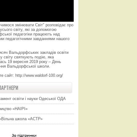
чимося змінювати Світ" розповідає про
усього світу, які за допомогою
фської педагогіки працюють над
ми педагогічними завданнями нашого
исяч Вальдорфських закладів освіти
у світу святкують подію, яка
ась 19 вересня 2019 року – День
ння Вальдорфської школи.
те сайт:
http://www.waldorf-100.org/
ПАРТНЕРИ
амент освіти і науки Одеської ОДА
ицтво «НАІРІ»
«Вільна школа «АСТР»