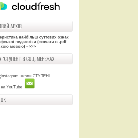
ВИЙ АРХІВ
теристика найбільш суттєвих ознак
ської педагогіки (скачати в .pdf
ькою мовою) =>>>
 "СТУПЕНІ" В СОЦ. МЕРЕЖАХ
OOK