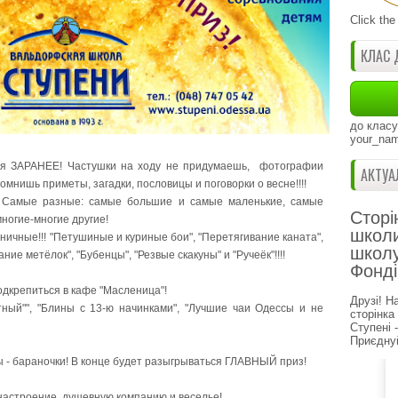
Click the
КЛАС 
до класу
your_nam
ься ЗАРАНЕЕ! Частушки на ходу не придумаешь, фотографии
АКТУА
омнишь приметы, загадки, пословицы и поговорки о весне!!!!
. Самые разные: самые большие и самые маленькие, самые
Сторі
ногие-многие другие!
школи
чные!!! "Петушиные и куриные бои", "Перетягивание каната",
школу
ие метёлок", "Бубенцы", "Резвые скакуны" и "Ручеёк"!!!!
Фонді
одкрепиться в кафе "Масленица"!
Друзі! Н
етный"", "Блины с 13-ю начинками", "Лучшие чаи Одессы и не
сторінка
Ступені 
Приєднуй
 - бараночки! В конце будет разыгрываться ГЛАВНЫЙ приз!
 настроение, душевную компанию и веселье!