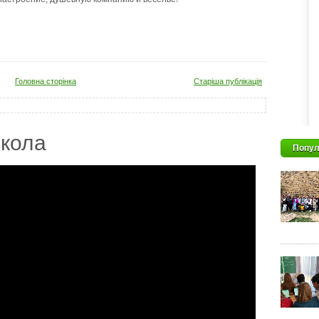
Головна сторінка
Старіша публікація
кола
Попул