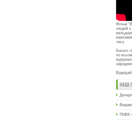
Фільм "В
людей з 
вальдор
важливи
часу.
Багато т
по всьом
відбувал
народже
Відвідай
НАШІ 
Департ
Видавн
ПНВК 