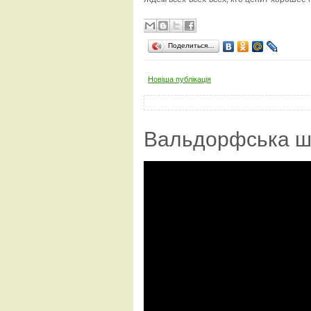
Поделиться…
Новіша публікація
Вальдорфська ш