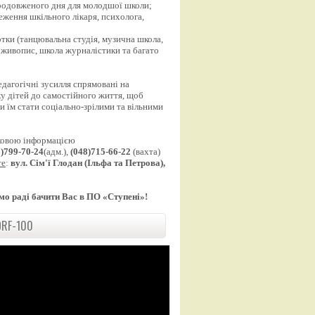
продовженого дня для молодшої школи;
еження шкільного лікаря, психолога,
;
уртки (танцювальна студія, музична школа,
 живопис, школа журналістики та багато
едагогічні зусилля спрямовані на
у дітей до самостійного життя, щоб
 їм стати соціально-зрілими та вільними
ковою інформацією
8)799-70-24
(адм.),
(048)715-66-22
(вахта)
те
:
вул. Сім'ї Глодан (Ільфа та Петрова),
мо раді бачити Вас в ПО «Ступені»!
RF-100