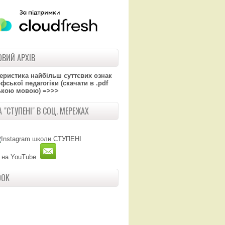
ВИЙ АРХІВ
теристика найбільш суттєвих ознак
ської педагогіки (скачати в .pdf
ькою мовою) =>>>
 "СТУПЕНІ" В СОЦ. МЕРЕЖАХ
OOK