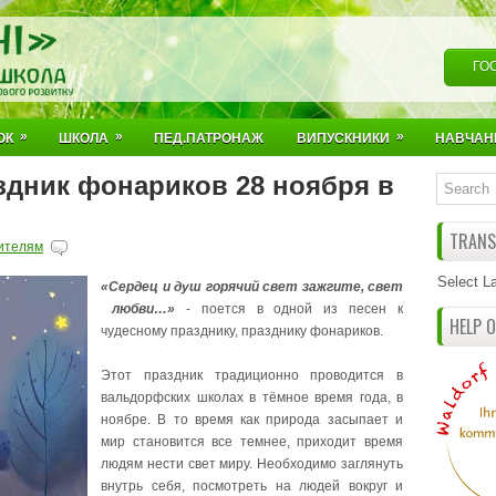
ГО
»
»
»
ОК
ШКОЛА
ПЕД.ПАТРОНАЖ
ВИПУСКНИКИ
НАВЧАН
здник фонариков 28 ноября в
TRANSL
ителям
Select L
«Сердец и душ горячий свет зажгите, свет
любви…»
- поется в одной из песен к
HELP 
чудесному празднику, празднику фонариков.
Этот праздник традиционно проводится в
вальдорфских школах в тёмное время года, в
ноябре. В то время как природа засыпает и
мир становится все темнее, приходит время
людям нести свет миру. Необходимо заглянуть
внутрь себя, посмотреть на людей вокруг и