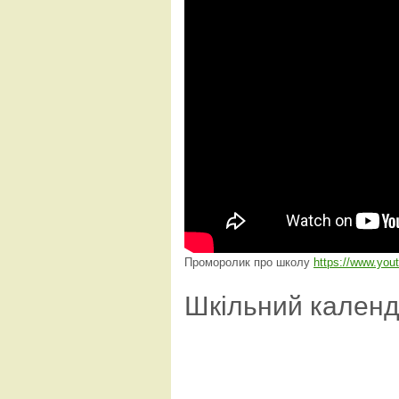
Проморолик про школу
https://www.yo
Шкільний кален