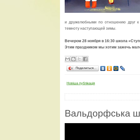
и дружелюбными по отношению друг к 
темноту наступающей зимы.
Вечером 28 ноября в 16:30 школа «Ступ
Этим праздником мы хотим зажечь мале
Поделиться…
Новіша публікація
Вальдорфська ш