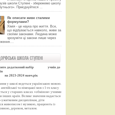
узів школи Ступені - збережемо школу
утнього». Приєднуйтеся ...
Як описати живе сталими
формулами?
Хімія - це наука про життя. Все,
що відбувається навколо, живе за
своїми законами. Людина може
зрозуміти ці закони лише через
ження....
ОРФСЬКА ШКОЛА СТУПЕНІ
рито додатковий набір
учнів до
ів
на 2023-2024 навч.рік
ання у школі ведеться українською мовою.
англійської та німецької мов з 1-го класу
ться у старших класах «обміном» учнями
и інших країн. Велике значення надається
-ужитковим дисциплінам, діти
ся живописом і музикою, працюють із
вовною, деревом, металом.