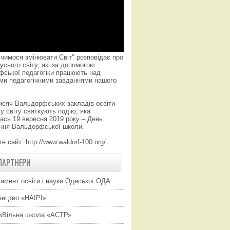
чимося змінювати Світ" розповідає про
усього світу, які за допомогою
фської педагогіки працюють над
ми педагогічними завданнями нашого
исяч Вальдорфських закладів освіти
у світу святкують подію, яка
ась 19 вересня 2019 року – День
ння Вальдорфської школи.
те сайт:
http://www.waldorf-100.org/
ПАРТНЕРИ
амент освіти і науки Одеської ОДА
ицтво «НАІРІ»
«Вільна школа «АСТР»