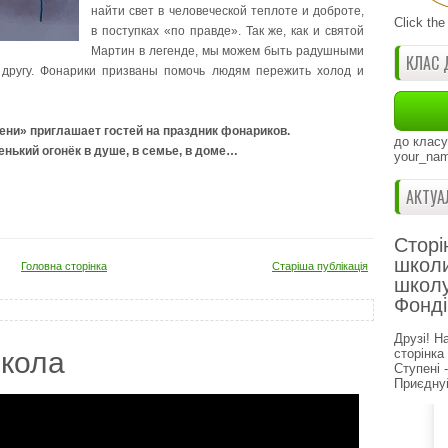
найти свет в человеческой теплоте и доброте,
Click the
в поступках «по правде». Так же, как и святой
Мартин в легенде, мы можем быть радушными
КЛАС 
другу. Фонарики призваны помочь людям пережить холод и
ени» приглашает гостей на праздник фонариков.
до класу
нький огонёк в душе, в семье, в доме…
your_nam
АКТУА
Сторі
школи
Головна сторінка
Старіша публікація
школу
Фонді
Друзі! Н
кола
сторінка
Ступені 
Приєднуй