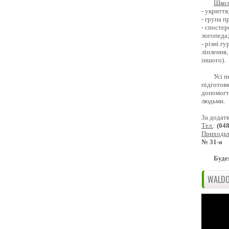
Школ
- укриття
- група 
- спостер
логопеда
- різні г
ліплення,
іншого).
Усі п
підготовк
допомогти
людьми.
За додат
Тел.
:
(04
Приходь
№ 31-а
Буде
WALDO