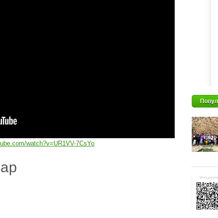
Попул
utube.com/watch?v=UR1VV-7CsYo
дар