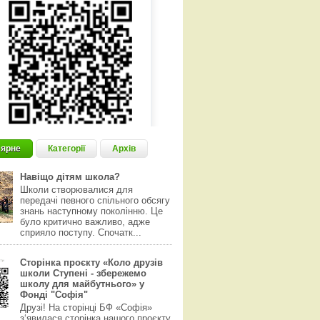
ярне
Категорії
Архів
Навіщо дітям школа?
Школи створювалися для
передачі певного спільного обсягу
знань наступному поколінню. Це
було критично важливо, адже
сприяло поступу. Спочатк...
Сторінка проєкту «Коло друзів
школи Ступені - збережемо
школу для майбутнього» у
Фонді "Софія"
Друзі! На сторінці БФ «Софія»
з‘явилася сторінка нашого проєкту