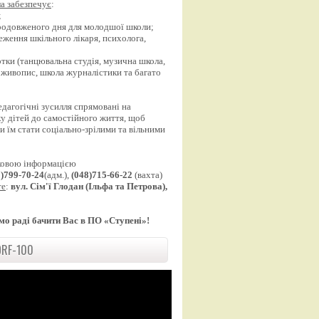
а забезпечує
:
;
продовженого дня для молодшої школи;
еження шкільного лікаря, психолога,
;
уртки (танцювальна студія, музична школа,
 живопис, школа журналістики та багато
едагогічні зусилля спрямовані на
у дітей до самостійного життя, щоб
 їм стати соціально-зрілими та вільними
ковою інформацією
8)799-70-24
(адм.),
(048)715-66-22
(вахта)
те
:
вул. Сім'ї Глодан (Ільфа та Петрова),
мо раді бачити Вас в ПО «Ступені»!
RF-100