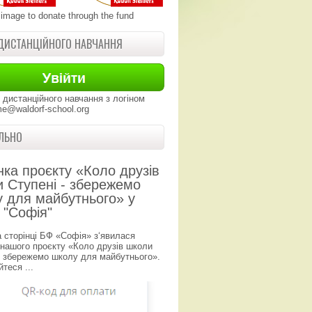
 image to donate through the fund
ДИСТАНЦІЙНОГО НАВЧАННЯ
 дистанційного навчання з логіном
e@waldorf-school.org
ЛЬНО
нка проєкту «Коло друзів
 Ступені - збережемо
 для майбутнього» у
 "Софія"
а сторінці БФ «Софія» з‘явилася
 нашого проєкту «Коло друзів школи
- збережемо школу для майбутнього».
теся ...