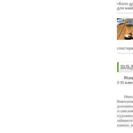
«Коло др
для майб
спостере
ВАЛЬД
Відк
1-11 клас
Навч
Вивчення 
доповнює
зі школам
художньо
займають
глиною, 