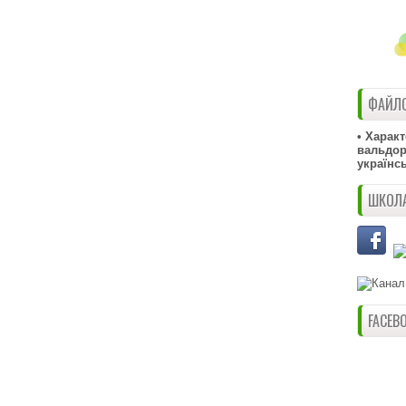
ФАЙЛО
• Харак
вальдорф
українс
ШКОЛА
FACEB