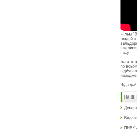
Фільм "В
людей з 
вальдор
важливи
часу.
Багато т
по всьом
відбувал
народже
Відвідай
НАШІ 
Департ
Видавн
ПНВК 